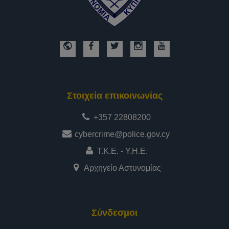
Στοιχεία επικοινωνίας
+357 22808200
cybercrime@police.gov.cy
Τ.Κ.Ε. - Υ.Η.Ε.
Αρχηγείο Αστυνομίας
Σύνδεσμοι