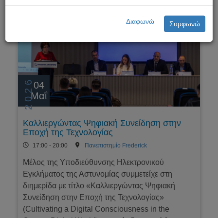
Διαφωνώ
Συμφωνώ
2026
04
Μαΐ
Καλλιεργώντας Ψηφιακή Συνείδηση στην
Εποχή της Τεχνολογίας
17:00 - 20:00
Πανεπιστημίο Frederick
Μέλος της Υποδιεύθυνσης Ηλεκτρονικού
Εγκλήματος της Αστυνομίας συμμετείχε στη
διημερίδα με τίτλο «Καλλιεργώντας Ψηφιακή
Συνείδηση στην Εποχή της Τεχνολογίας»
(Cultivating a Digital Consciousness in the