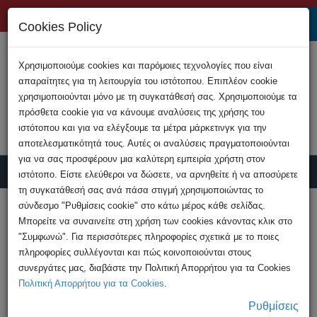
+357 22808200
Cookies Policy
Χρησιμοποιούμε cookies και παρόμοιες τεχνολογίες που είναι
απαραίτητες για τη λειτουργία του ιστότοπου. Επιπλέον cookie
χρησιμοποιούνται μόνο με τη συγκατάθεσή σας. Χρησιμοποιούμε τα
πρόσθετα cookie για να κάνουμε αναλύσεις της χρήσης του
ιστότοπου και για να ελέγξουμε τα μέτρα μάρκετινγκ για την
αποτελεσματικότητά τους. Αυτές οι αναλύσεις πραγματοποιούνται
για να σας προσφέρουν μια καλύτερη εμπειρία χρήστη στον
ιστότοπο. Είστε ελεύθεροι να δώσετε, να αρνηθείτε ή να αποσύρετε
τη συγκατάθεσή σας ανά πάσα στιγμή χρησιμοποιώντας το
Υποβολή Καταγγελίας
σύνδεσμο "Ρυθμίσεις cookie" στο κάτω μέρος κάθε σελίδας.
Μπορείτε να συναινείτε στη χρήση των cookies κάνοντας κλικ στο
"Συμφωνώ". Για περισσότερες πληροφορίες σχετικά με το ποιες
HOME
Εκδηλώσεις
πληροφορίες συλλέγονται και πώς κοινοποιούνται στους
Καλλιεργώντας Ψηφιακή Συνείδηση στην
συνεργάτες μας, διαβάστε την Πολιτική Απορρήτου για τα Cookies
Εποχή της Τεχνολογίας
Πολιτική Απορρήτου για τα Cookies
.
Ρυθμίσεις