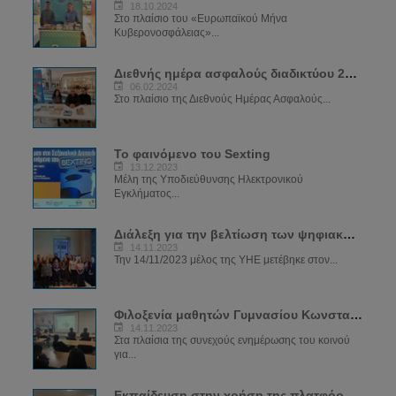
18.10.2024
Στο πλαίσιο του «Ευρωπαϊκού Μήνα
Κυβερονοσφάλειας»...
Διεθνής ημέρα ασφαλούς διαδικτύου 2024
06.02.2024
Στο πλαίσιο της Διεθνούς Ημέρας Ασφαλούς...
Το φαινόμενο του Sexting
13.12.2023
Μέλη της Υποδιεύθυνσης Ηλεκτρονικού
Εγκλήματος...
Διάλεξη για την βελτίωση των ψηφιακών δεξιοτήτων των μελών του ΣΠΑΒΟ
14.11.2023
Την 14/11/2023 μέλος της ΥΗΕ μετέβηκε στον...
Φιλοξενία μαθητών Γυμνασίου Κωνσταντινουπόλεως
14.11.2023
Στα πλαίσια της συνεχούς ενημέρωσης του κοινού
για...
Εκπαίδευση στην χρήση της πλατφόρμας SIRIUS