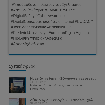
#ΥποδιεύθυνσηΗλεκτρονικούΕγκλήματος
#ΑστυνομίαΚύπρου #CyberCrimeUnit
#DigitalSafety #CyberAwareness
#DigitalConsciousness #SaferInternet #EUDACY
#JeanMonnetModule #ErasmusPlus
#FrederickUniversity #EuropeanDigitalAgenda
#Πρόληψη #ΨηφιακήΑσφάλεια
#ΑσφαλέςΔιαδίκτυο
Σχετικά Άρθρα
Ημερίδα με θέμα: «Σύγχρονες μορφές εξάρτησης: SEXTING και VAPING»
11.06.2026
Μέλος της Υποδιεύθυνσης Ηλεκτρονικού
Εγκλήματος...
Λύκειο Αγίου Γεωργίου: "Ασφαλές Σχολείο για το Διαδίκτυο"
01.05.2026