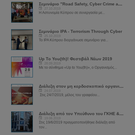
Σεμινάριο "Road Safety, Cyber Crime and Crime Prevention"
27.10.2019
Η Αστυνομία Κύπρου σε συνεργασία με...
Σεμινάριο IPA - Terrorism Through Cyber
25.10.2019
Το IPA Κύπρου διοργάνωσε σεμινάριο για...
Up To You(th)! Φεστιβάλ Νέων 2019
28.09.2019
Με το σύνθημα «Up to You(th)», ο Οργανισμός...
Διάλεξη στον μη κερδοσκοπικό οργανισμό CARIDAS
24.07.2019
Στις 24/7/2019, μέλος του γραφείου...
Διάλεξη από τον Υπεύθυνο του ΓΚΗΕ & ΔΕΗΔ στα κεντρικά γραφεία ΔΗΣΥ
19.06.2019
Στις 19/6/2019 πραγματοποιήθηκε διάλεξη από
τον...