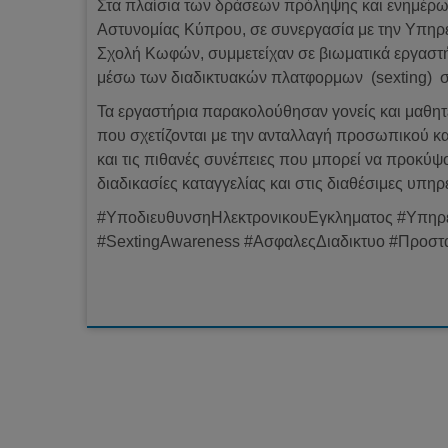
Στα πλαίσια των δράσεων πρόληψης και ενημέρ
Αστυνομίας Κύπρου, σε συνεργασία με την Υπηρ
Σχολή Κωφών, συμμετείχαν σε βιωματικά εργαστή
μέσω των διαδικτυακών πλατφορμων (sexting) στ
Τα εργαστήρια παρακολούθησαν γονείς και μαθητές
που σχετίζονται με την ανταλλαγή προσωπικού κα
και τις πιθανές συνέπειες που μπορεί να προκύψο
διαδικασίες καταγγελίας και στις διαθέσιμες υπηρ
#ΥποδιευθυνσηΗλεκτρονικουΕγκληματος #Υπηρ
#SextingAwareness #ΑσφαλεςΔιαδικτυο #Προστ