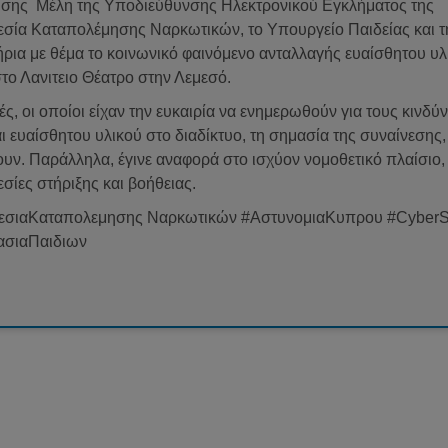
ωσης Μέλη της Υποδιεύθυνσης Ηλεκτρονικού Εγκλήματος της
εσία Καταπολέμησης Ναρκωτικών, το Υπουργείο Παιδείας και τ
ρια με θέμα το κοινωνικό φαινόμενο ανταλλαγής ευαίσθητου υλ
ο Λανιτειο Θέατρο στην Λεμεσό.
, οι οποίοι είχαν την ευκαιρία να ενημερωθούν για τους κινδύ
ι ευαίσθητου υλικού στο διαδίκτυο, τη σημασία της συναίνεσης
υν. Παράλληλα, έγινε αναφορά στο ισχύον νομοθετικό πλαίσιο, 
εσίες στήριξης και βοήθειας.
εσιαΚαταπολεμησης Ναρκωτικών #ΑστυνομιαΚυπρου #CyberS
ασιαΠαιδιων