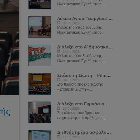
Ηλεκτρονικού Εγκλήματος...
Λύκειο Αγίου Γεωργίου: "Ασφαλές Σχολείο για το Διαδίκτυο"
01.05.2026
Μέλος της Υποδιεύθυνσης
Ηλεκτρονικού Εγκλήματος...
Διάλεξη στο Α’ Δημοτικό Σχολείο Ιδαλίου - "Ψηφιακή Ικανότητα – Ασφαλές Διαδίκτυο"
28.04.2026
Μέλος της Υποδιεύθυνσης
Ηλεκτρονικού Εγκλήματος...
Σπάσε τη Σιωπή – Filmmaking for Social Change
04.03.2026
Στο πλαίσιο της εκδήλωσης
«Σπάσε τη Σιωπή –...
Διάλεξη στο Γυμνάσιο Κοκκινοτρεμιθιάς για το Sexting
γής
27.02.2026
Στο πλαίσιο των δράσεων
ενημέρωσης και πρόληψης,...
Διεθνής ημέρα ασφαλούς διαδικτύου 2026
11.02.2026