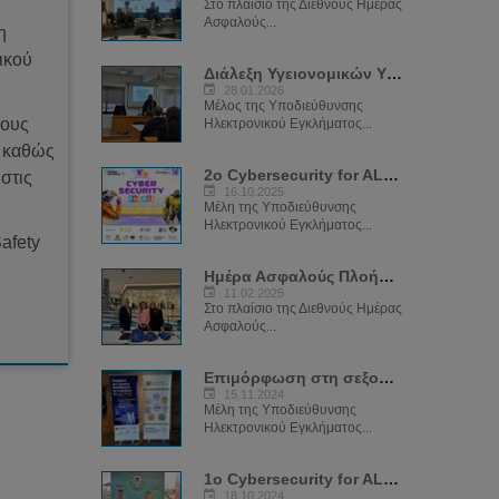
Στο πλαίσιο της Διεθνούς Ημέρας
Ασφαλούς...
η
ικού
Διάλεξη Υγειονομικών Υπηρεσιών 2026
28.01.2026
Μέλος της Υποδιεύθυνσης
νους
Ηλεκτρονικού Εγκλήματος...
, καθώς
2ο Cybersecurity for ALL Festival
στις
16.10.2025
Μέλη της Υποδιεύθυνσης
Ηλεκτρονικού Εγκλήματος...
afety
Ημέρα Ασφαλούς Πλοήγησης στο Διαδίκτυο 2025
11.02.2025
Στο πλαίσιο της Διεθνούς Ημέρας
Ασφαλούς...
Επιμόρφωση στη σεξουαλική διαπεδαγώγιση για το φαινόμενο του Sexting
15.11.2024
Μέλη της Υποδιεύθυνσης
Ηλεκτρονικού Εγκλήματος...
1ο Cybersecurity for ALL Festival
18.10.2024