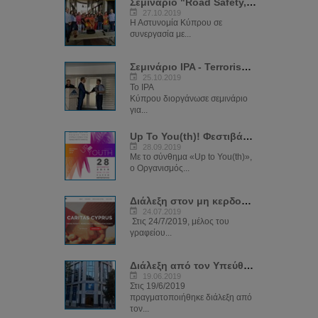
Σεμινάριο "Road Safety, Cyber Crime and Crime Prevention"
27.10.2019
Η Αστυνομία Κύπρου σε
συνεργασία με...
Σεμινάριο IPA - Terrorism Through Cyber
25.10.2019
Το IPA
Κύπρου διοργάνωσε σεμινάριο
για...
Up To You(th)! Φεστιβάλ Νέων 2019
28.09.2019
Με το σύνθημα «Up to You(th)»,
ο Οργανισμός...
Διάλεξη στον μη κερδοσκοπικό οργανισμό CARIDAS
24.07.2019
Στις 24/7/2019, μέλος του
γραφείου...
Διάλεξη από τον Υπεύθυνο του ΓΚΗΕ & ΔΕΗΔ στα κεντρικά γραφεία ΔΗΣΥ
19.06.2019
Στις 19/6/2019
πραγματοποιήθηκε διάλεξη από
τον...