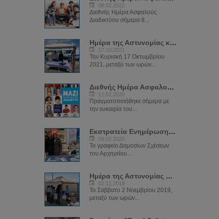
08.02.2022
Διεθνής Ημέρα Ασφαλούς
Διαδικτύου σήμερα 8...
Ημέρα της Αστυνομίας και Κοινού στην Αγία Νάπα
17.10.2021
Την Κυριακή 17 Οκτωμβρίου
2021, μεταξύ των ωρών...
Διεθνής Ημέρα Ασφαλούς Διαδικτύου (SID) 2020
11.02.2020
Πραγματοποιήθηκε σήμερα με
την ευκαιρία του...
Εκστρατεία Ενημέρωσης Αστυνομίας "ΝΑ ΜΕ ΠΡΟΣΕΧΕΙΣ"
09.02.2020
Το γραφείο Δημοσίων Σχέσεων
του Αρχηγείου...
Ημέρα της Αστυνομίας στην πλατεία του μεσαιωνικού κάστρου
02.11.2019
Το Σάββατο 2 Νοεμβρίου 2019,
μεταξύ των ωρών...