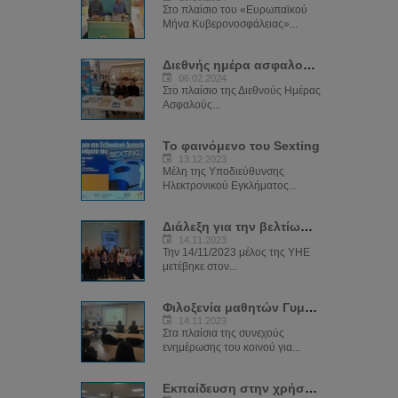
Στο πλαίσιο του «Ευρωπαϊκού
Μήνα Κυβερονοσφάλειας»...
Διεθνής ημέρα ασφαλούς διαδικτύου 2024
06.02.2024
Στο πλαίσιο της Διεθνούς Ημέρας
Ασφαλούς...
Το φαινόμενο του Sexting
13.12.2023
Μέλη της Υποδιεύθυνσης
Ηλεκτρονικού Εγκλήματος...
Διάλεξη για την βελτίωση των ψηφιακών δεξιοτήτων των μελών του ΣΠΑΒΟ
14.11.2023
Την 14/11/2023 μέλος της ΥΗΕ
μετέβηκε στον...
Φιλοξενία μαθητών Γυμνασίου Κωνσταντινουπόλεως
14.11.2023
Στα πλαίσια της συνεχούς
ενημέρωσης του κοινού για...
Εκπαίδευση στην χρήση της πλατφόρμας SIRIUS