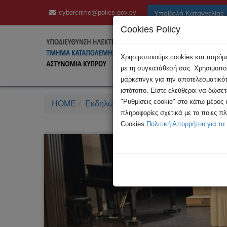
cybercrime@police.gov.cy
Υποβολή Καταγγελίας
Cookies Policy
Χρησιμοποιούμε cookies και παρόμοι
με τη συγκατάθεσή σας. Χρησιμοποι
μάρκετινγκ για την αποτελεσματικό
ιστότοπο. Είστε ελεύθεροι να δώσε
"Ρυθμίσεις cookie" στο κάτω μέρος
HOME
Εκδηλώσεις
Βιωματικά εργαστήρια με
πληροφορίες σχετικά με το ποιες π
Cookies
Πολιτική Απορρήτου για τα