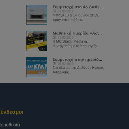
Συμμετοχή στο 4ο Διεθνές Συνέδριο της Αστυνομίας
13.06.2019
Μεταξύ 13 & 14 Ιουνίου 2019,
πραγματοποιήθηκε...
Μαθητική Ημερίδα «Ασφαλές διαδίκτυο για όλους»
13.02.2019
Η MC Digital Media σε
συνεργασία με το Υπουργείο...
Συμμετοχή στην ημερίδα με θέμα «Μαζί για ένα καλύτερο διαδίκτυο»
05.02.2019
Στο πλαίσιο της Διεθνούς Ημέρας
Ασφαλούς...
Σύνδεσμοι
ομοθεσία