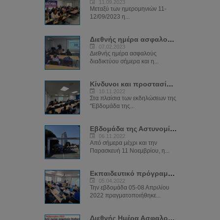
11.09.2023
Μεταξύ των ημερομηνιών 11-
12/09/2023 η...
Διεθνής ημέρα ασφαλούς διαδικτύου 2023
07.02.2023
Διεθνής ημέρα ασφαλούς
διαδικτύου σήμερα και η...
Κίνδυνοι και προστασία στο Διαδύκτιο
10.11.2022
Στα πλαίσια των εκδηλώσεων της
"Εβδομάδα της...
Εβδομάδα της Αστυνομίας
06.11.2022
Από σήμερα μέχρι και την
Παρασκευή 11 Νοεμβρίου, η...
Εκπαιδευτικό πρόγραμμα «Network Investigations»
05.04.2022
Την εβδομάδα 05-08 Απριλίου
2022 πραγματοποιήθηκε...
Διεθνής Ημέρα Ασφαλούς Διαδικτύου (SID) 2022