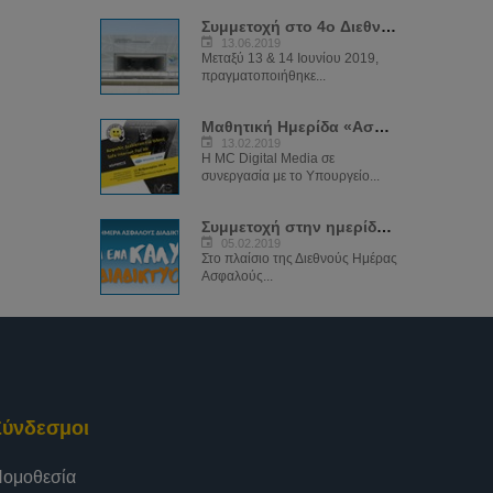
Συμμετοχή στο 4ο Διεθνές Συνέδριο της Αστυνομίας
13.06.2019
Μεταξύ 13 & 14 Ιουνίου 2019,
πραγματοποιήθηκε...
Μαθητική Ημερίδα «Ασφαλές διαδίκτυο για όλους»
13.02.2019
Η MC Digital Media σε
συνεργασία με το Υπουργείο...
Συμμετοχή στην ημερίδα με θέμα «Μαζί για ένα καλύτερο διαδίκτυο»
05.02.2019
Στο πλαίσιο της Διεθνούς Ημέρας
Ασφαλούς...
Σύνδεσμοι
ομοθεσία