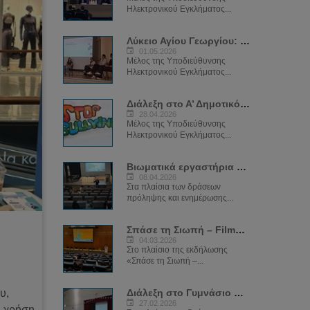
Ηλεκτρονικού Εγκλήματος...
Λύκειο Αγίου Γεωργίου: "Ασφαλές Σχολείο για το Διαδίκτυο"
01.05.2026
Μέλος της Υποδιεύθυνσης
Ηλεκτρονικού Εγκλήματος...
Διάλεξη στο Α’ Δημοτικό Σχολείο Ιδαλίου - "Ψηφιακή Ικανότητα – Ασφαλές Διαδίκτυο"
28.04.2026
Μέλος της Υποδιεύθυνσης
Ηλεκτρονικού Εγκλήματος...
Βιωματικά εργαστήρια με θέμα το sexting
08.04.2026
Στα πλαίσια των δράσεων
πρόληψης και ενημέρωσης...
Σπάσε τη Σιωπή – Filmmaking for Social Change
04.03.2026
Στο πλαίσιο της εκδήλωσης
«Σπάσε τη Σιωπή –...
υ,
Διάλεξη στο Γυμνάσιο Κοκκινοτρεμιθιάς για το Sexting
27.02.2026
ή χρήση