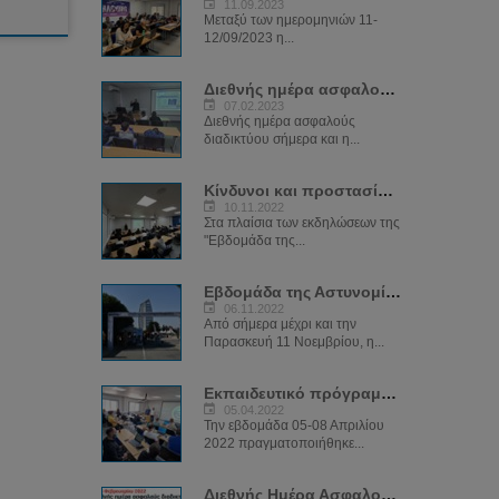
11.09.2023
Μεταξύ των ημερομηνιών 11-
12/09/2023 η...
Διεθνής ημέρα ασφαλούς διαδικτύου 2023
07.02.2023
Διεθνής ημέρα ασφαλούς
διαδικτύου σήμερα και η...
Κίνδυνοι και προστασία στο Διαδύκτιο
10.11.2022
Στα πλαίσια των εκδηλώσεων της
"Εβδομάδα της...
Εβδομάδα της Αστυνομίας
06.11.2022
Από σήμερα μέχρι και την
Παρασκευή 11 Νοεμβρίου, η...
Εκπαιδευτικό πρόγραμμα «Network Investigations»
05.04.2022
Την εβδομάδα 05-08 Απριλίου
2022 πραγματοποιήθηκε...
Διεθνής Ημέρα Ασφαλούς Διαδικτύου (SID) 2022