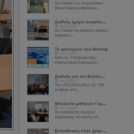
Στο πλαίσιο του «Ευρωπαϊκού
Μήνα Κυβερονοσφάλειας»...
Διεθνής ημέρα ασφαλούς διαδικτύου 2024
06.02.2024
Στο πλαίσιο της Διεθνούς Ημέρας
Ασφαλούς...
Το φαινόμενο του Sexting
13.12.2023
Μέλη της Υποδιεύθυνσης
Ηλεκτρονικού Εγκλήματος...
Διάλεξη για την βελτίωση των ψηφιακών δεξιοτήτων των μελών του ΣΠΑΒΟ
14.11.2023
Την 14/11/2023 μέλος της ΥΗΕ
μετέβηκε στον...
Φιλοξενία μαθητών Γυμνασίου Κωνσταντινουπόλεως
14.11.2023
Στα πλαίσια της συνεχούς
ενημέρωσης του κοινού για...
Εκπαίδευση στην χρήση της πλατφόρμας SIRIUS