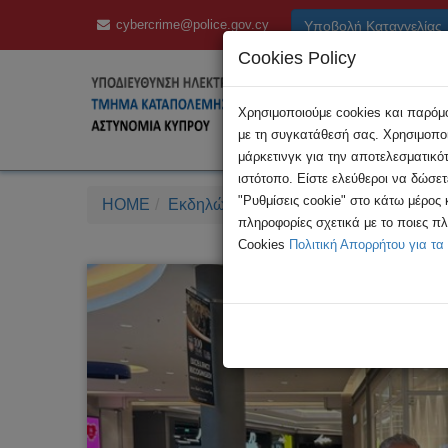
cybercrime@police.gov.cy
Υποβολή Καταγγελίας
Cookies Policy
Χρησιμοποιούμε cookies και παρόμοι
με τη συγκατάθεσή σας. Χρησιμοποι
μάρκετινγκ για την αποτελεσματικό
ιστότοπο. Είστε ελεύθεροι να δώσε
"Ρυθμίσεις cookie" στο κάτω μέρος
HOME
Εκδηλώσεις
Ημέρα Ασφαλούς Πλοήγη
πληροφορίες σχετικά με το ποιες π
Cookies
Πολιτική Απορρήτου για τα