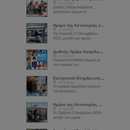
08.02.2022
Διεθνής Ημέρα Ασφαλούς
Διαδικτύου σήμερα 8...
Ημέρα της Αστυνομίας και Κοινού στην Αγία Νάπα
17.10.2021
Την Κυριακή 17 Οκτωμβρίου
2021, μεταξύ των ωρών...
Διεθνής Ημέρα Ασφαλούς Διαδικτύου (SID) 2020
11.02.2020
Πραγματοποιήθηκε σήμερα με
την ευκαιρία του...
Εκστρατεία Ενημέρωσης Αστυνομίας "ΝΑ ΜΕ ΠΡΟΣΕΧΕΙΣ"
09.02.2020
Το γραφείο Δημοσίων Σχέσεων
του Αρχηγείου...
Ημέρα της Αστυνομίας στην πλατεία του μεσαιωνικού κάστρου
02.11.2019
Το Σάββατο 2 Νοεμβρίου 2019,
μεταξύ των ωρών...