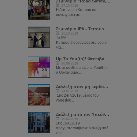
Σεμινάριο "Road Safety, Cyber Crime and Crime Prevention"
27.10.2019
Η Αστυνομία Κύπρου σε
συνεργασία με...
Σεμινάριο IPA - Terrorism Through Cyber
25.10.2019
Το IPA
Κύπρου διοργάνωσε σεμινάριο
για...
Up To You(th)! Φεστιβάλ Νέων 2019
28.09.2019
Με το σύνθημα «Up to You(th)»,
ο Οργανισμός...
Διάλεξη στον μη κερδοσκοπικό οργανισμό CARIDAS
24.07.2019
Στις 24/7/2019, μέλος του
γραφείου...
Διάλεξη από τον Υπεύθυνο του ΓΚΗΕ & ΔΕΗΔ στα κεντρικά γραφεία ΔΗΣΥ
19.06.2019
Στις 19/6/2019
πραγματοποιήθηκε διάλεξη από
τον...