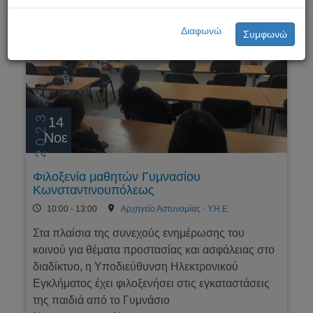
Διαφωνώ
Συμφωνώ
2023
14
Νοε
Φιλοξενία μαθητών Γυμνασίου
Κωνσταντινουπόλεως
10:00 - 13:00
Αρχηγείο Αστυνομίας - Υ.Η.Ε.
Στα πλαίσια της συνεχούς ενημέρωσης του
κοινού για θέματα προστασίας και ασφάλειας στο
διαδίκτυο, η Υποδιεύθυνση Ηλεκτρονικού
Εγκλήματος έχει φιλοξενήσει στις εγκαταστάσεις
της παιδιά από το Γυμνάσιο