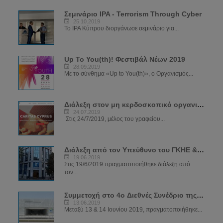
Σεμινάριο IPA - Terrorism Through Cyber
25.10.2019
Το IPA Κύπρου διοργάνωσε σεμινάριο για...
Up To You(th)! Φεστιβάλ Νέων 2019
28.09.2019
Με το σύνθημα «Up to You(th)», ο Οργανισμός...
Διάλεξη στον μη κερδοσκοπικό οργανισμό CARIDAS
24.07.2019
Στις 24/7/2019, μέλος του γραφείου...
Διάλεξη από τον Υπεύθυνο του ΓΚΗΕ & ΔΕΗΔ στα κεντρικά γραφεία ΔΗΣΥ
19.06.2019
Στις 19/6/2019 πραγματοποιήθηκε διάλεξη από
τον...
Συμμετοχή στο 4ο Διεθνές Συνέδριο της Αστυνομίας
13.06.2019
Μεταξύ 13 & 14 Ιουνίου 2019, πραγματοποιήθηκε...