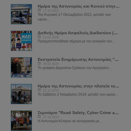
Ημέρα της Αστυνομίας και Κοινού στην Αγία Νάπα
17.10.2021
Την Κυριακή 17 Οκτωμβρίου 2021, μεταξύ των
ωρών...
Διεθνής Ημέρα Ασφαλούς Διαδικτύου (SID) 2020
11.02.2020
Πραγματοποιήθηκε σήμερα με την ευκαιρία του...
Εκστρατεία Ενημέρωσης Αστυνομίας "ΝΑ ΜΕ ΠΡΟΣΕΧΕΙΣ"
09.02.2020
Το γραφείο Δημοσίων Σχέσεων του Αρχηγείου...
Ημέρα της Αστυνομίας στην πλατεία του μεσαιωνικού κάστρου
02.11.2019
Το Σάββατο 2 Νοεμβρίου 2019, μεταξύ των ωρών...
Σεμινάριο "Road Safety, Cyber Crime and Crime Prevention"
27.10.2019
Η Αστυνομία Κύπρου σε συνεργασία με...