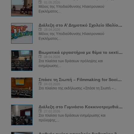
01.05.2026
Μέλος της Υποδιεύθυνσης Ηλεκτρονικού
Εγκλήματος...
Διάλεξη στο Α’ Δημοτικό Σχολείο Ιδαλίου - "Ψηφιακή Ικανότητα – Ασφαλές Διαδίκτυο"
28.04.2026
Μέλος της Υποδιεύθυνσης Ηλεκτρονικού
Εγκλήματος...
Βιωματικά εργαστήρια με θέμα το sexting
08.04.2026
Στα πλαίσια των δράσεων πρόληψης και
ενημέρωσης...
Σπάσε τη Σιωπή – Filmmaking for Social Change
04.03.2026
Στο πλαίσιο της εκδήλωσης «Σπάσε τη Σιωπή –...
Διάλεξη στο Γυμνάσιο Κοκκινοτρεμιθιάς για το Sexting
27.02.2026
Στο πλαίσιο των δράσεων ενημέρωσης και
πρόληψης,...
Διεθνής ημέρα ασφαλούς διαδικτύου 2026