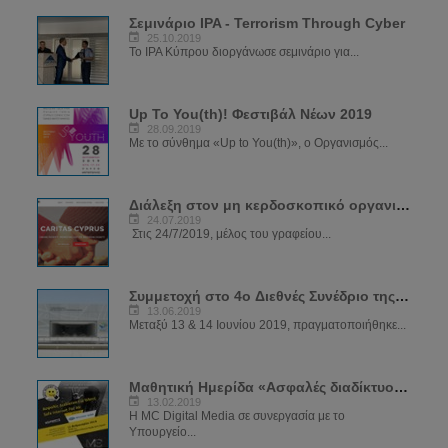
Σεμινάριο IPA - Terrorism Through Cyber
25.10.2019
Το IPA Κύπρου διοργάνωσε σεμινάριο για...
Up To You(th)! Φεστιβάλ Νέων 2019
28.09.2019
Με το σύνθημα «Up to You(th)», ο Οργανισμός...
Διάλεξη στον μη κερδοσκοπικό οργανισμό CARIDAS
24.07.2019
Στις 24/7/2019, μέλος του γραφείου...
Συμμετοχή στο 4ο Διεθνές Συνέδριο της Αστυνομίας
13.06.2019
Μεταξύ 13 & 14 Ιουνίου 2019, πραγματοποιήθηκε...
Μαθητική Ημερίδα «Ασφαλές διαδίκτυο για όλους»
13.02.2019
Η MC Digital Media σε συνεργασία με το
Υπουργείο...