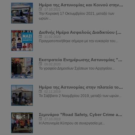
Ημέρα της Αστυνομίας και Κοινού στην Αγία Νάπα
17.10.2021
Την Κυριακή 17 Οκτωμβρίου 2021, μεταξύ των
ωρών...
Διεθνής Ημέρα Ασφαλούς Διαδικτύου (SID) 2020
11.02.2020
Πραγματοποιήθηκε σήμερα με την ευκαιρία του...
Εκστρατεία Ενημέρωσης Αστυνομίας "ΝΑ ΜΕ ΠΡΟΣΕΧΕΙΣ"
09.02.2020
Το γραφείο Δημοσίων Σχέσεων του Αρχηγείου...
Ημέρα της Αστυνομίας στην πλατεία του μεσαιωνικού κάστρου
02.11.2019
Το Σάββατο 2 Νοεμβρίου 2019, μεταξύ των ωρών...
Σεμινάριο "Road Safety, Cyber Crime and Crime Prevention"
27.10.2019
Η Αστυνομία Κύπρου σε συνεργασία με...