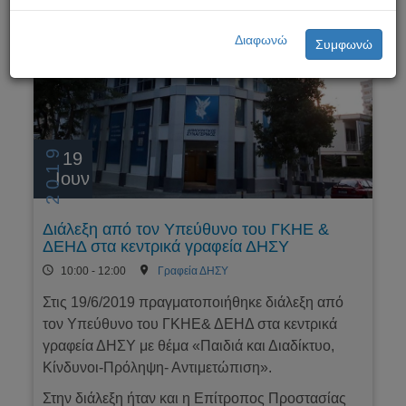
Διαφωνώ
Συμφωνώ
2019
19
Ιουν
Διάλεξη από τον Υπεύθυνο του ΓΚΗΕ &
ΔΕΗΔ στα κεντρικά γραφεία ΔΗΣΥ
10:00 - 12:00
Γραφεία ΔΗΣΥ
Στις 19/6/2019 πραγματοποιήθηκε διάλεξη από
τον Υπεύθυνο του ΓΚΗΕ& ΔΕΗΔ στα κεντρικά
γραφεία ΔΗΣΥ με θέμα «Παιδιά και Διαδίκτυο,
Κίνδυνοι-Πρόληψη- Αντιμετώπιση».
Στην διάλεξη ήταν και η Επίτροπος Προστασίας