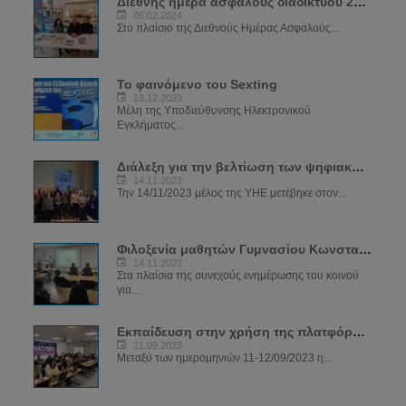
Διεθνής ημέρα ασφαλούς διαδικτύου 2024
06.02.2024
Στο πλαίσιο της Διεθνούς Ημέρας Ασφαλούς...
Το φαινόμενο του Sexting
13.12.2023
Μέλη της Υποδιεύθυνσης Ηλεκτρονικού
Εγκλήματος...
Διάλεξη για την βελτίωση των ψηφιακών δεξιοτήτων των μελών του ΣΠΑΒΟ
14.11.2023
Την 14/11/2023 μέλος της ΥΗΕ μετέβηκε στον...
Φιλοξενία μαθητών Γυμνασίου Κωνσταντινουπόλεως
14.11.2023
Στα πλαίσια της συνεχούς ενημέρωσης του κοινού
για...
Εκπαίδευση στην χρήση της πλατφόρμας SIRIUS
11.09.2023
Μεταξύ των ημερομηνιών 11-12/09/2023 η...