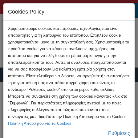
+357 22808200
Cookies Policy
Χρησιμοποιούμε cookies και παρόμοιες τεχνολογίες που είναι
απαραίτητες για τη λειτουργία του ιστότοπου. Επιπλέον cookie
χρησιμοποιούνται μόνο με τη συγκατάθεσή σας. Χρησιμοποιούμε τα
πρόσθετα cookie για να κάνουμε αναλύσεις της χρήσης του
ιστότοπου και για να ελέγξουμε τα μέτρα μάρκετινγκ για την
αποτελεσματικότητά τους. Αυτές οι αναλύσεις πραγματοποιούνται
για να σας προσφέρουν μια καλύτερη εμπειρία χρήστη στον
ιστότοπο. Είστε ελεύθεροι να δώσετε, να αρνηθείτε ή να αποσύρετε
τη συγκατάθεσή σας ανά πάσα στιγμή χρησιμοποιώντας το
Υποβολή Καταγγελίας
σύνδεσμο "Ρυθμίσεις cookie" στο κάτω μέρος κάθε σελίδας.
Μπορείτε να συναινείτε στη χρήση των cookies κάνοντας κλικ στο
"Συμφωνώ". Για περισσότερες πληροφορίες σχετικά με το ποιες
HOME
Εκδηλώσεις
πληροφορίες συλλέγονται και πώς κοινοποιούνται στους
Διάλεξη από τον Υπεύθυνο του ΓΚΗΕ &
συνεργάτες μας, διαβάστε την Πολιτική Απορρήτου για τα Cookies
ΔΕΗΔ στα κεντρικά ...
Πολιτική Απορρήτου για τα Cookies
.
Ρυθμίσεις