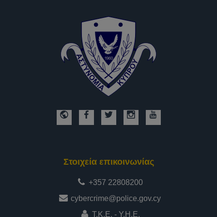
Στοιχεία επικοινωνίας
+357 22808200
cybercrime@police.gov.cy
Τ.Κ.Ε. - Υ.Η.Ε.