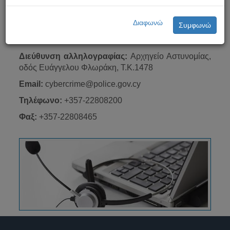
Διαφωνώ
Συμφωνώ
Διεύθυνση αλληλογραφίας:
Αρχηγείο Αστυνομίας,
οδός Ευάγγελου Φλωράκη, Τ.Κ.1478
Email:
cybercrime@police.gov.cy
Τηλέφωνο:
+357-22808200
Φαξ:
+357-22808465