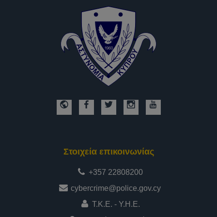
Στοιχεία επικοινωνίας
+357 22808200
cybercrime@police.gov.cy
Τ.Κ.Ε. - Υ.Η.Ε.