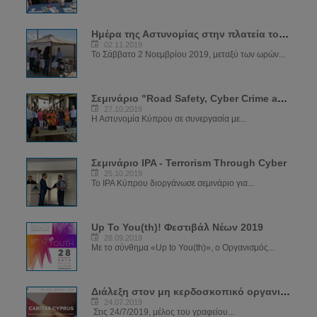
Ημέρα της Αστυνομίας στην πλατεία του μεσαιωνικού κάστρου
02.11.2019
Το Σάββατο 2 Νοεμβρίου 2019, μεταξύ των ωρών...
Σεμινάριο "Road Safety, Cyber Crime and Crime Prevention"
27.10.2019
Η Αστυνομία Κύπρου σε συνεργασία με...
Σεμινάριο IPA - Terrorism Through Cyber
25.10.2019
Το IPA Κύπρου διοργάνωσε σεμινάριο για...
Up To You(th)! Φεστιβάλ Νέων 2019
28.09.2019
Με το σύνθημα «Up to You(th)», ο Οργανισμός...
Διάλεξη στον μη κερδοσκοπικό οργανισμό CARIDAS
24.07.2019
Στις 24/7/2019, μέλος του γραφείου...