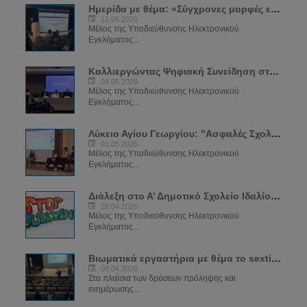
Ημερίδα με θέμα: «Σύγχρονες μορφές εξάρτησης: SEXTING και VAPING»
11.06.2026
Μέλος της Υποδιεύθυνσης Ηλεκτρονικού
Εγκλήματος...
Καλλιεργώντας Ψηφιακή Συνείδηση στην Εποχή της Τεχνολογίας
04.05.2026
Μέλος της Υποδιεύθυνσης Ηλεκτρονικού
Εγκλήματος...
Λύκειο Αγίου Γεωργίου: "Ασφαλές Σχολείο για το Διαδίκτυο"
01.05.2026
Μέλος της Υποδιεύθυνσης Ηλεκτρονικού
Εγκλήματος...
Διάλεξη στο Α’ Δημοτικό Σχολείο Ιδαλίου - "Ψηφιακή Ικανότητα – Ασφαλές Διαδίκτυο"
28.04.2026
Μέλος της Υποδιεύθυνσης Ηλεκτρονικού
Εγκλήματος...
Βιωματικά εργαστήρια με θέμα το sexting
08.04.2026
Στα πλαίσια των δράσεων πρόληψης και
ενημέρωσης...