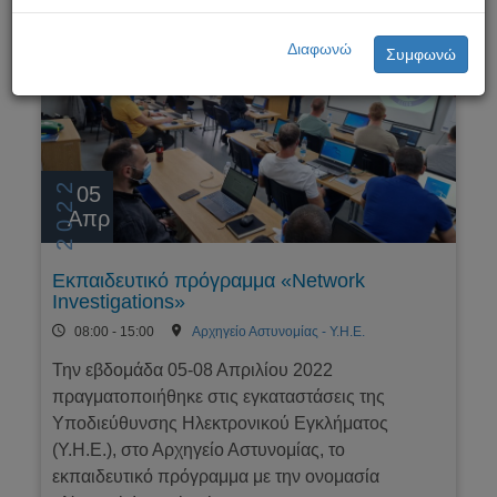
Διαφωνώ
Συμφωνώ
2022
05
Απρ
Εκπαιδευτικό πρόγραμμα «Network
Investigations»
08:00 - 15:00
Αρχηγείο Αστυνομίας - Υ.Η.Ε.
Την εβδομάδα 05-08 Απριλίου 2022
πραγματοποιήθηκε στις εγκαταστάσεις της
Υποδιεύθυνσης Ηλεκτρονικού Εγκλήματος
(Υ.Η.Ε.), στο Αρχηγείο Αστυνομίας, το
εκπαιδευτικό πρόγραμμα με την ονομασία