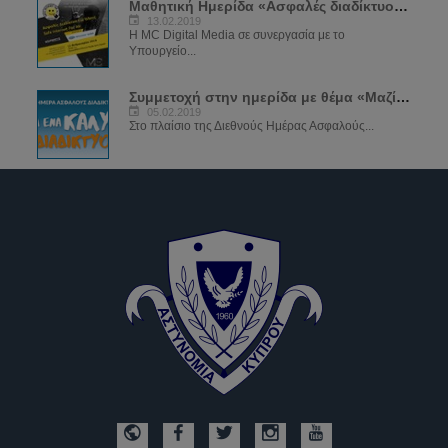
Μαθητική Ημερίδα «Ασφαλές διαδίκτυο για όλους»
13.02.2019
Η MC Digital Media σε συνεργασία με το
Υπουργείο...
Συμμετοχή στην ημερίδα με θέμα «Μαζί για ένα καλύτερο διαδίκτυο»
05.02.2019
Στο πλαίσιο της Διεθνούς Ημέρας Ασφαλούς...