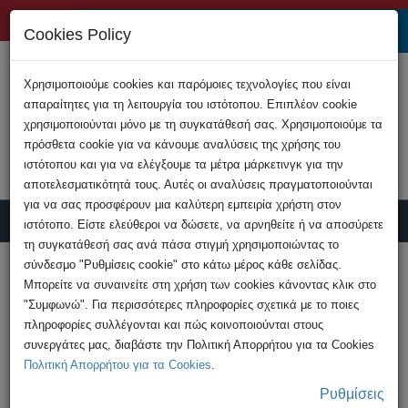
+357 22808200
Cookies Policy
Χρησιμοποιούμε cookies και παρόμοιες τεχνολογίες που είναι
απαραίτητες για τη λειτουργία του ιστότοπου. Επιπλέον cookie
χρησιμοποιούνται μόνο με τη συγκατάθεσή σας. Χρησιμοποιούμε τα
πρόσθετα cookie για να κάνουμε αναλύσεις της χρήσης του
ιστότοπου και για να ελέγξουμε τα μέτρα μάρκετινγκ για την
αποτελεσματικότητά τους. Αυτές οι αναλύσεις πραγματοποιούνται
για να σας προσφέρουν μια καλύτερη εμπειρία χρήστη στον
ιστότοπο. Είστε ελεύθεροι να δώσετε, να αρνηθείτε ή να αποσύρετε
τη συγκατάθεσή σας ανά πάσα στιγμή χρησιμοποιώντας το
Υποβολή Καταγγελίας
σύνδεσμο "Ρυθμίσεις cookie" στο κάτω μέρος κάθε σελίδας.
Μπορείτε να συναινείτε στη χρήση των cookies κάνοντας κλικ στο
"Συμφωνώ". Για περισσότερες πληροφορίες σχετικά με το ποιες
HOME
Εκδηλώσεις
πληροφορίες συλλέγονται και πώς κοινοποιούνται στους
Διεθνής ημέρα ασφαλούς διαδικτύου 2023
συνεργάτες μας, διαβάστε την Πολιτική Απορρήτου για τα Cookies
Πολιτική Απορρήτου για τα Cookies
.
Ρυθμίσεις