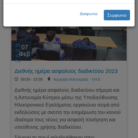
Διαφωνώ
Συμφωνώ
2023
07
Φεβ
Διεθνής ημέρα ασφαλούς διαδικτύου 2023
08:00 - 15:00
Αρχηγείο Αστυνομίας - Υ.Η.Ε.
Διεθνής ημέρα ασφαλούς διαδικτύου σήμερα και
η Αστυνομία Κύπρου μέσω της Υποδιεύθυνσης
Ηλεκτρονικού Εγκλήματος οργανώνει σειρά από
εκδηλώσεις με σκοπό την ενημέρωση του κοινού
ιδιαίτερα τους νέους για ασφαλή πλοήγηση και
υπεύθυνης χρήσης διαδικτύου.
Σήμερα το πρωί φιλοξενήθηκαν στην