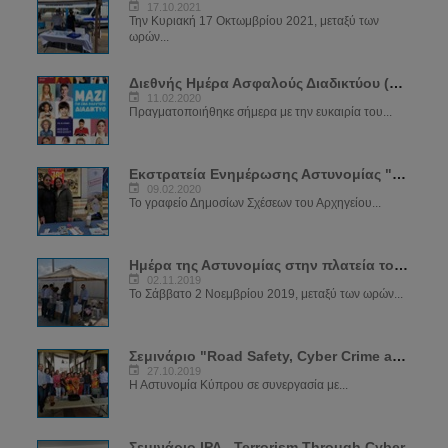
17.10.2021
Την Κυριακή 17 Οκτωμβρίου 2021, μεταξύ των
ωρών...
Διεθνής Ημέρα Ασφαλούς Διαδικτύου (SID) 2020
11.02.2020
Πραγματοποιήθηκε σήμερα με την ευκαιρία του...
Εκστρατεία Ενημέρωσης Αστυνομίας "ΝΑ ΜΕ ΠΡΟΣΕΧΕΙΣ"
09.02.2020
Το γραφείο Δημοσίων Σχέσεων του Αρχηγείου...
Ημέρα της Αστυνομίας στην πλατεία του μεσαιωνικού κάστρου
02.11.2019
Το Σάββατο 2 Νοεμβρίου 2019, μεταξύ των ωρών...
Σεμινάριο "Road Safety, Cyber Crime and Crime Prevention"
27.10.2019
Η Αστυνομία Κύπρου σε συνεργασία με...
Σεμινάριο IPA - Terrorism Through Cyber