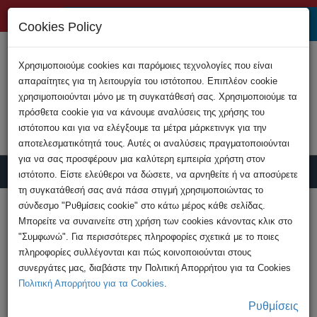
+357 22808200
Cookies Policy
Χρησιμοποιούμε cookies και παρόμοιες τεχνολογίες που είναι
απαραίτητες για τη λειτουργία του ιστότοπου. Επιπλέον cookie
χρησιμοποιούνται μόνο με τη συγκατάθεσή σας. Χρησιμοποιούμε τα
πρόσθετα cookie για να κάνουμε αναλύσεις της χρήσης του
ιστότοπου και για να ελέγξουμε τα μέτρα μάρκετινγκ για την
αποτελεσματικότητά τους. Αυτές οι αναλύσεις πραγματοποιούνται
για να σας προσφέρουν μια καλύτερη εμπειρία χρήστη στον
ιστότοπο. Είστε ελεύθεροι να δώσετε, να αρνηθείτε ή να αποσύρετε
τη συγκατάθεσή σας ανά πάσα στιγμή χρησιμοποιώντας το
Υποβολή Καταγγελίας
σύνδεσμο "Ρυθμίσεις cookie" στο κάτω μέρος κάθε σελίδας.
Μπορείτε να συναινείτε στη χρήση των cookies κάνοντας κλικ στο
"Συμφωνώ". Για περισσότερες πληροφορίες σχετικά με το ποιες
HOME
Ανακοινώσεις
πληροφορίες συλλέγονται και πώς κοινοποιούνται στους
Χιλιάδες είδη ένδυσης πιθανόν απομιμήσεις
συνεργάτες μας, διαβάστε την Πολιτική Απορρήτου για τα Cookies
κατακρατήθηκαν σε ...
Πολιτική Απορρήτου για τα Cookies
.
Ρυθμίσεις