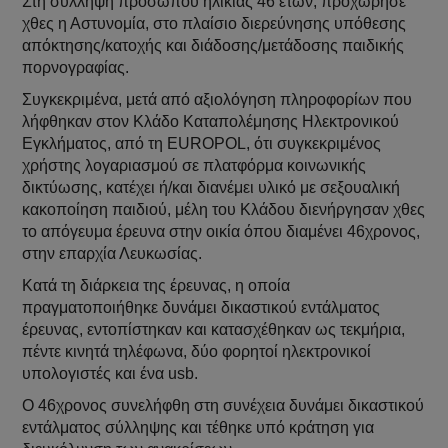
Στη σύλληψη προσώπου ηλικίας 46 ετών, προχώρησε
χθες η Αστυνομία, στο πλαίσιο διερεύνησης υπόθεσης
απόκτησης/κατοχής και διάδοσης/μετάδοσης παιδικής
πορνογραφίας.
Συγκεκριμένα, μετά από αξιολόγηση πληροφορίων που
λήφθηκαν στον Κλάδο Καταπολέμησης Ηλεκτρονικού
Εγκλήματος, από τη EUROPOL, ότι συγκεκριμένος
χρήστης λογαριασμού σε πλατφόρμα κοινωνικής
δικτύωσης, κατέχει ή/και διανέμει υλικό με σεξουαλική
κακοποίηση παιδιού, μέλη του Κλάδου διενήργησαν χθες
το απόγευμα έρευνα στην οικία όπου διαμένει 46χρονος,
στην επαρχία Λευκωσίας.
Κατά τη διάρκεια της έρευνας, η οποία
πραγματοποιήθηκε δυνάμει δικαστικού εντάλματος
έρευνας, εντοπίστηκαν και κατασχέθηκαν ως τεκμήρια,
πέντε κινητά τηλέφωνα, δύο φορητοί ηλεκτρονικοί
υπολογιστές και ένα usb.
Ο 46χρονος συνελήφθη στη συνέχεια δυνάμει δικαστικού
εντάλματος σύλληψης και τέθηκε υπό κράτηση για