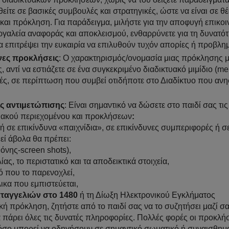
είτε σε βασικές συμβουλές και στρατηγικές, ώστε να είναι σε θ
και πρόκληση. Για παράδειγμα, μιλήστε για την αποφυγή επικοι
γαλεία αναφοράς και αποκλεισμού, ενθαρρύνετε για τη δυνατό
α επιτρέψει την ευκαιρία να επιλυθούν τυχόν απορίες ή προβλη
νες προκλήσεις
: Ο χαρακτηρισμός/ονομασία μιας πρόκλησης 
αντί να εστιάζετε σε ένα συγκεκριμένο διαδικτυακό μιμίδιο (m
ς, σε περίπτωση που συμβεί οτιδήποτε στο Διαδίκτυο που ανη
ές αντιμετώπισης
: Είναι σημαντικό να δώσετε στο παιδί σας τις
κτυακού περιεχομένου και προκλήσεων
:
ή σε επικίνδυνα «παιχνίδια», σε επικίνδυνες συμπεριφορές ή σ
θεί άβολα θα πρέπει:
θόνης-screen shots),
ς, το περιστατικό και τα αποδεικτικά στοιχεία,
ό που το παρενοχλεί,
ικα που εμπιστεύεται,
ταγγελιών στο 1480
ή τη Δίωξη Ηλεκτρονικού Εγκλήματος
κή πρόκληση, ζητήστε από το παιδί σας να το συζητήσει μαζί σα
α πάρει όλες τις δυνατές πληροφορίες. Πολλές φορές οι προκλή
τόσο μπορεί να οδηγήσουν σε σημαντικό σωματικό ή συναισθημ