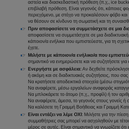
αστεία και διασκεδαστική πρόθεση (π.χ., ice buck
επιβλαβή πρόθεση. Είναι γεγονός ότι, κάποιες φο
περιεχόμενο, με στόχο να προκαλέσουν φόβο και π
να θέσουν σε κίνδυνο τη σωματική και τη συναισθ
Πριν αποφασίσετε να συμμετάσχετε σε μια δι
αποφασίσετε να συμμετάσχετε σε μια διαδικτυακή 
κάποιον/α ενήλικα που εμπιστεύεστε, για τη σχετ
έχετε.
Μιλήστε με κάποιον/α ενήλικο/α που εμπιστεύ
σημαντικό να ενημερώσετε και να συζητήσετε για 
Ενεργήστε με ασφάλεια
: Αν δεχθείτε πρόσκλησ
ή ακόμη και σε διαδικτυακές συζητήσεις, που σας
Να κρατήσετε αποδεικτικά στοιχεία (μέσω στιγμιό
Να αναφέρετε, μέσω εργαλείων αναφοράς καταγγελί
Να μπλοκάρετε το άτομο (π.χ., προφίλ) ή τον αρι
Να αναφέρετε, άμεσα, το γεγονός στους γονείς ή 
Να καλέσετε τη Γραμμή Βοήθειας και Γραμμή Κατ
Είναι εντάξει να λέμε ΟΧΙ
: Μιλήστε για την πίεσ
συμμαθήτριες σας μπορεί να ασχοληθούν με τέτοι
μέρος σε αυτές. Είναι σημαντικό να γνωρίζετε ότι