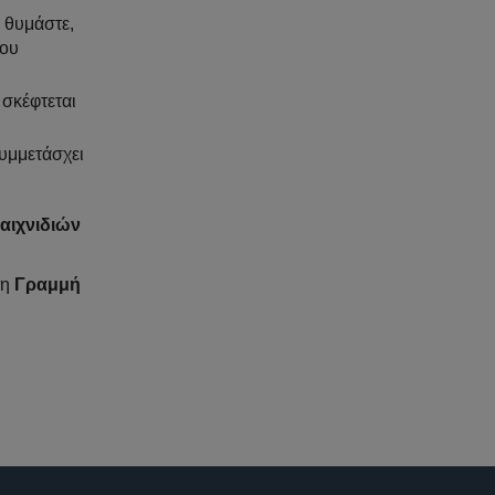
α θυμάστε,
του
 σκέφτεται
συμμετάσχει
παιχνιδιών
τη
Γραμμή