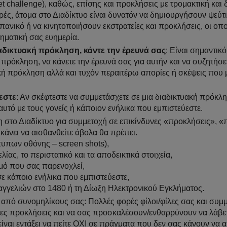
et challenge), καθώς, επίσης και προκλήσεις με τρομακτική και 
ρές, άτομα στο Διαδίκτυο είναι δυνατόν να δημιουργήσουν ψεύτ
ανικό ή να κινητοποιήσουν εκστρατείες και προκλήσεις, οι οπο
ηματική σας ευημερία.
αδικτυακή πρόκληση, κάντε την έρευνά σας
: Είναι σημαντικό
πρόκληση, να κάνετε την έρευνά σας για αυτήν και να συζητήσε
ική πρόκληση αλλά και τυχόν περαιτέρω απορίες ή σκέψεις που 
εστε
: Αν σκέφτεστε να συμμετάσχετε σε μια διαδικτυακή πρόκλη
αυτό με τους γονείς ή κάποιον ενήλικα που εμπιστεύεστε.
η στο Διαδίκτυο για συμμετοχή σε επικίνδυνες «προκλήσεις», «
 κάνει να αισθανθείτε άβολα θα πρέπει.
τυπων οθόνης – screen shots),
ας, το περιστατικό και τα αποδεικτικά στοιχεία,
θμό που σας παρενοχλεί,
σε κάποιο ενήλικα που εμπιστεύεστε,
αγγελιών στο 1480 ή τη Δίωξη Ηλεκτρονικού Εγκλήματος.
η από συνομηλίκους σας: Πολλές φορές φίλοι/φίλες σας και συμ
ες προκλήσεις και να σας προσκαλέσουν/ενθαρρύνουν να λάβετε
 είναι εντάξει να πείτε ΟΧΙ σε πράγματα που δεν σας κάνουν να 