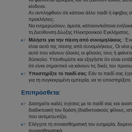
κίνδυνο.
Αν αντιληφθούν ότι κάποιο άλλο παιδί ή έφηβος σ
προκλήσεις:
Να ενημερώσουν, άμεσα, κάποιον/κάποια ενήλικα
τη Διεύθυνση Δίωξης Ηλεκτρονικού Εγκλήματος.
Μιλήστε για την πίεση από συνομηλίκους
: Έν
είναι αυτό της πίεσης από συνομιλήκους. Οι νέοι
αυτό που κάνουν όλοι/ες οι φίλοι/ες τους ή φαίνετ
δύσκολο. Υπενθυμίστε και εξηγήστε ότι είναι εντ
ότι είναι σημαντικό να κάνουν τις δικές του προσ
Υποστηρίξτε το παιδί σας
: Εάν το παιδί σας έχε
για τη συγκεκριμένη εμπειρία, να το υποστηρίξετε
Επιπρόσθετα
:
Διατηρείτε καλές σχέσεις με το παιδί σας και ανα
διαδικτυακή του δράση (διαδικτυακούς φίλους, ισ
που αντιμετωπίζει.
Ελέγχετε τη συναισθηματική του ευημερία, διερευ
συναισθηματικά.