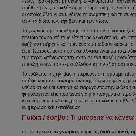
νέων. Προκλήσεις με θετική, φιλανθρωπική, αστεία κ
πρόθεση έως προκλήσεις με τρομακτική και δυνητικ
οι οποίες θέτουν σε κίνδυνο τη σωματική και τη συνα
των παιδιών, των εφήβων και των νέων.
Το γεγονός της πρόκλησης από τα παιδιά και τους/τις
τον ίδιο τον εαυτό τους είτε προς άλλα άτομα, δεν α
εφήβων υπήρχαν και πριν ενσωματωθούν ευρέως οι ψη
ζωή. Ωστόσο, αυτό που έχει αλλάξει είναι ότι το Διαδ
ευρύτερα, φτάνοντας ταχύτατα σε ένα πολύ μεγαλύτερ
προκλήσεων, που εκμεταλλεύονται την εξ αποστάσεω
Το ευάλωτο της ηλικίας, η περιέργεια, η ομότιμη πίε
υπόψη και τα χαρακτηριστικά της συγκεκριμένης ηλι
καθοριστικό και ενισχυτικό παράγοντα στην έκθεση σε
φημολογείται είτε πρόκειται για μια πραγματική πρό
«φαινόμενο», αλλά ως μέρος ενός συνόλου επιβλαβώ
ενημέρωση και εκπαίδευση.
Παιδιά / έφηβοι: Τι μπορείτε να κάνετε;
Τι πρέπει να γνωρίσετε για τις διαδικτυακές 