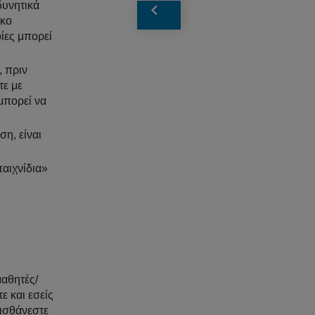
δυνητικά
ικο
ίες μπορεί
, πριν
τε με
μπορεί να
ση, είναι
παιχνίδια»
μαθητές/
 και εσείς
αισθάνεστε