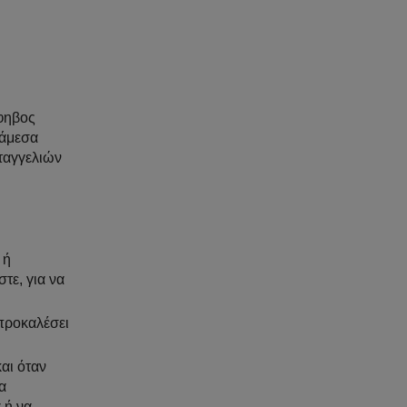
έφηβος
 άμεσα
ταγγελιών
 ή
τε, για να
 προκαλέσει
και όταν
α
 ή να