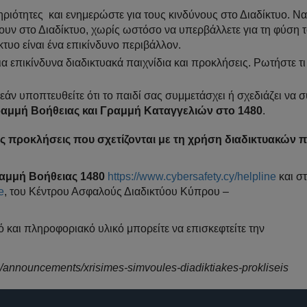
τηριότητες και ενημερώστε για τους κινδύνους στο Διαδίκτυο. Ν
ουν στο Διαδίκτυο, χωρίς ωστόσο να υπερβάλλετε για τη φύση 
κτυο είναι ένα επικίνδυνο περιβάλλον.
ια επικίνδυνα διαδικτυακά παιχνίδια και προκλήσεις. Ρωτήστε τι
άν υποπτευθείτε ότι το παιδί σας συμμετάσχει ή σχεδιάζει να 
αμμή Βοήθειας και Γραμμή Καταγγελιών στο 1480
.
τις προκλήσεις που σχετίζονται με τη χρήση διαδικτυακών 
αμμή Βοήθειας 1480
https://www.cybersafety.cy/helpline
και σ
e
, του Κέντρου Ασφαλούς Διαδικτύου Κύπρου –
 και πληροφοριακό υλικό μπορείτε να επισκεφτείτε την
/announcements/xrisimes-simvoules-diadiktiakes-prokliseis