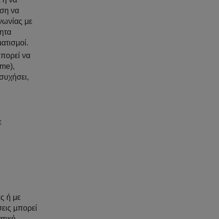
έση να
νωνίας με
τητα
ματισμοί.
μπορεί να
eme),
συχήσει,
ε
ς ή με
σεις μπορεί
ατικό