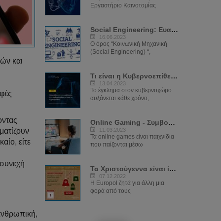
Εργαστήριο Καινοτομίας
Social Engineering: Ευαισθητοποίηση των...
16.06.2023
O όρος “Κοινωνική Μηχανική
(Social Engineering) “,
ιών και
Τι είναι η Κυβερνοεπίθεση και ποιοί οι...
13.04.2023
Το έγκλημα στον κυβερνοχώρο
ρφές
αυξάνεται κάθε χρόνο,
οντας
Online Gaming - Συμβουλές για γονείς...
ματίζουν
11.03.2023
Τα online games είναι παιχνίδια
αίο, είτε
που παίζονται μέσω
 συνεχή
Τα Χριστούγεννα είναι ίσως η...
07.12.2022
Η Europol ζητά για άλλη μια
φορά από τους
λανθρωπική,