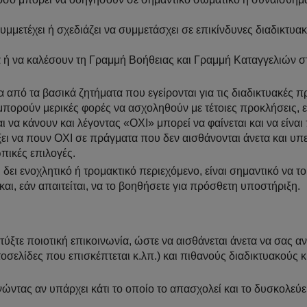
υμμετέχει ή σχεδιάζει να συμμετάσχει σε επικίνδυνες διαδικτυα
 ή να καλέσουν τη Γραμμή Βοήθειας και Γραμμή Καταγγελιών σ
α από τα βασικά ζητήματα που εγείρονται για τις διαδικτυακές 
 μπορούν μερικές φορές να ασχοληθούν με τέτοιες προκλήσεις, ε
αι να κάνουν και λέγοντας «ΟΧΙ» μπορεί να φαίνεται και να είναι
άξει να πουν ΟΧΙ σε πράγματα που δεν αισθάνονται άνετα και υπ
ωπικές επιλογές.
ι δει ενοχλητικό ή τρομακτικό περιεχόμενο, είναι σημαντικό να τ
 και, εάν απαιτείται, να το βοηθήσετε για πρόσθετη υποστήριξη.
πτύξτε ποιοτική επικοινωνία, ώστε να αισθάνεται άνετα να σας α
τοσελίδες που επισκέπτεται κ.λπ.) και πιθανούς διαδικτυακούς 
νώντας αν υπάρχει κάτι το οποίο το απασχολεί και το δυσκολεύε