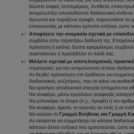
δώσετε σαφείς λεπτομέρειες. Αντίθετα, επικεντρωθ
αντιμετωπίζει οποιονδήποτε διαδικτυακό κίνδυνο 
άγνωστα και παράξενα προφίλ, παρουσιάστε τα ερ
επικοινωνίας με κάποιον έμπιστο ενήλικα, ώστε ν
Αποφύγετε την ονομασία σχετικά με επικίνδυ
συμβάλει στην περαιτέρω διάδοσή της. Επομένως, 
πρόκληση ή εικόνα, δώστε εφαρμόσιμες συμβουλέ
αναστατώσει ή προσβάλλει το παιδί σας.
Μιλήστε σχετικά με αποτελεσματικές πρακτικ
στρατηγικές για την αντιμετώπιση τέτοιου διαδι
Αν δεχθεί πρόσκληση στο Διαδίκτυο για συμμετοχ
διαδικτυακές συζητήσεις, που το κάνει να αισθαν
Να κρατήσει αποδεικτικά στοιχεία (στιγμιότυπα ο
Να αναφέρει, μέσω εργαλείων αναφοράς καταγγελία
Να μπλοκάρει το άτομο (π.χ., προφίλ) ή τον αριθμ
Να αναφέρει, άμεσα, το γεγονός σε εσάς ή σε ενήλ
Να καλέσει τη
Γραμμή Βοήθειας και Γραμμή Κα
Αν σκέφτεται να συμμετάσχει σε κάποια διαδικτυα
κάποιον άλλον ενήλικα που εμπιστεύεται, ώστε ν
να φαίνονται αβλαβείς και να ξεκινούν αθώα, ωσ