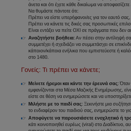
άνετα και ότι έχετε κάθε δικαίωμα να αποφασίζετε 
Να θυμάστε πάντοτε ότι:
Πρέπει να είστε υπερήφανοι/ες για τον εαυτό σας,
Πρέπει να κάνετε τις δικές σας προσωπικές επιλο
Είναι εντάξει να πείτε ΟΧΙ σε πράγματα που δεν α
Αναζητήστε βοήθεια
: Αν πέσει στην αντίληψή σ
συμμετέχει ή σχεδιάζει να συμμετάσχει σε επικίν
κάποιον/κάποια ενήλικα που εμπιστεύεστε ή καλ
στο 1480.
Γονείς: Τι πρέπει να κάνετε;
Μείνετε ήρεμοι και κάντε την έρευνά σας
: Όταν
εμφανίζονται στα Μέσα Μαζικής Ενημέρωσης, είναι
είστε σε θέση να ενημερώσετε και να υποστηρίξετ
Μιλήστε με το παιδί σας
: Ξεκινήστε μια συζήτη
το ενδιαφέρον του παιδιού σας, ενημερώστε το για
Αποφύγετε να παρουσιάσετε ενοχλητικό ή τρ
κάτι κοινοποιηθεί ευρέως (viral) στο Διαδίκτυο, αυ
ενημερώσετε το παιδί σας για τους κινδύνους τω