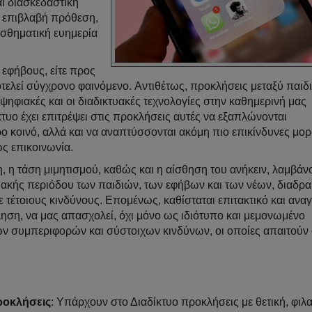
αι διασκεδαστική
ά επιβλαβή πρόθεση,
ισθηματική ευημερία
 εφήβους, είτε προς
ποτελεί σύγχρονο φαινόμενο. Αντιθέτως, προκλήσεις μεταξύ παιδ
φιακές και οι διαδικτυακές τεχνολογίες στην καθημερινή μας
ίκτυο έχει επιτρέψει στις προκλήσεις αυτές να εξαπλώνονται
ο κοινό, αλλά και να αναπτύσσονται ακόμη πιο επικίνδυνες μο
ς επικοινωνία.
ση, η τάση μιμητισμού, καθώς και η αίσθηση του ανήκειν, λαμβάν
κιακής περιόδου των παιδιών, των εφήβων και των νέων, διαδρα
 τέτοιους κινδύνους. Επομένως, καθίσταται επιτακτικό και αναγκ
κληση, να μας απασχολεί, όχι μόνο ως ιδιότυπο και μεμονωμένο
ν συμπεριφορών και σύστοιχων κινδύνων, οι οποίες απαιτούν
προκλήσεις
: Υπάρχουν στο Διαδίκτυο προκλήσεις με θετική, φι