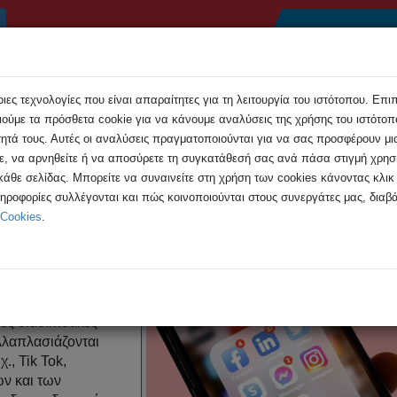
Αρχική
Συμβουλές
Εκδηλώσεις
Ανακοιν
ες τεχνολογίες που είναι απαραίτητες για τη λειτουργία του ιστότοπου. Επι
ούμε τα πρόσθετα cookie για να κάνουμε αναλύσεις της χρήσης του ιστότοπο
τητά τους. Αυτές οι αναλύσεις πραγματοποιούνται για να σας προσφέρουν μι
τε, να αρνηθείτε ή να αποσύρετε τη συγκατάθεσή σας ανά πάσα στιγμή χρη
 κάθε σελίδας. Μπορείτε να συναινείτε στη χρήση των cookies κάνοντας κλι
Διαδικτυακές Προκλήσεις - Τρόποι αντιμετώπισης
ληροφορίες συλλέγονται και πώς κοινοποιούνται στους συνεργάτες μας, διαβά
 Cookies
.
υακές Προκλήσεις - Τρόποι αντιμ
ρες διαδικτυακές
λλαπλασιάζονται
, Tik Tok,
ν και των