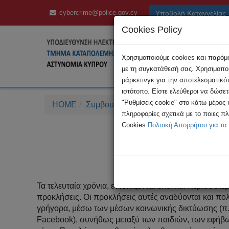
cybercrime@police.gov.cy
Υποβολή Καταγγελίας
Cookies Policy
Χρησιμοποιούμε cookies και παρόμοι
με τη συγκατάθεσή σας. Χρησιμοποι
μάρκετινγκ για την αποτελεσματικό
ιστότοπο. Είστε ελεύθεροι να δώσε
"Ρυθμίσεις cookie" στο κάτω μέρος
HOME
Συμβουλές
Ασφάλεια στο Διαδίκτυο
πληροφορίες σχετικά με το ποιες π
Cookies
Πολιτική Απορρήτου για τα
Διαδικτ
Τα τελευταία χρόνια, εντοπίζονται όλοι και περισσότε
προκλήσεις. Οι προκλήσεις αυτές αναδύονται και πο
γρήγορα, μέσω των μέσων κοινωνικής δικτύωσης (π.χ.
Facebook), συνήθως μεταξύ των παιδιών, των εφήβω