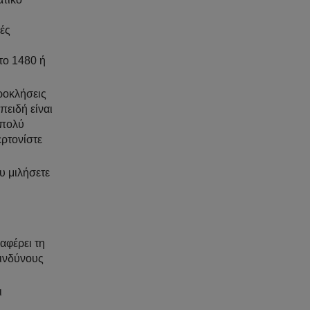
κές
το 1480 ή
προκλήσεις
πειδή είναι
 πολύ
ερτονίστε
ου μιλήσετε
ναφέρει τη
κινδύνους
ι