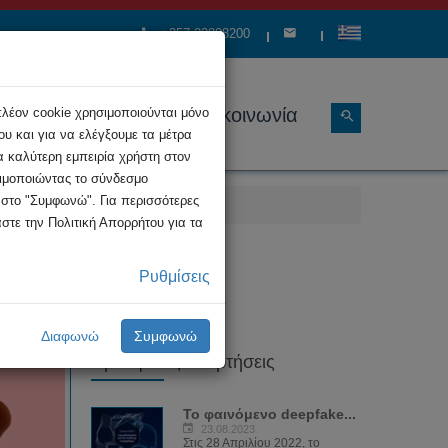
+357 22808200
ώσεις
Διάρθρωση
Επικοινωνία
πλέον cookie χρησιμοποιούνται μόνο
υ και για να ελέγξουμε τα μέτρα
α καλύτερη εμπειρία χρήστη στον
σιμοποιώντας το σύνδεσμο
κ στο "Συμφωνώ". Για περισσότερες
στε την Πολιτική Απορρήτου για τα
ετώπισης
Ρυθμίσεις
Διαφωνώ
Συμφωνώ
Πρόσφατες Αναρτήσεις
Το φαινόμενο deepfake...
23.08.2023
Στις 28 Απριλίου 2022, το