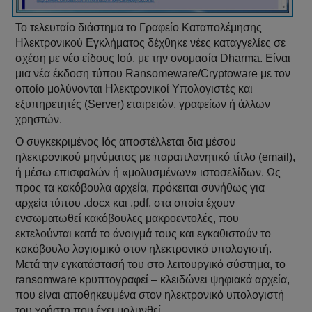
Το τελευταίο διάστημα το Γραφείο Καταπολέμησης
Ηλεκτρονικού Εγκλήματος δέχθηκε νέες καταγγελίες σε
σχέση με νέο είδους Ιού, με την ονομασία Dharma. Είναι
μια νέα έκδοση τύπου Ransomeware/Cryptoware με τον
οποίο μολύνονται Ηλεκτρονικοί Υπολογιστές και
εξυπηρετητές (Server) εταιρειών, γραφείων ή άλλων
χρηστών.
Ο συγκεκριμένος Ιός αποστέλλεται δια μέσου
ηλεκτρονικού μηνύματος με παραπλανητικό τίτλο (email),
ή μέσω επισφαλών ή «μολυσμένων» ιστοσελίδων. Ως
προς τα κακόβουλα αρχεία, πρόκειται συνήθως για
αρχεία τύπου .docx και .pdf, στα οποία έχουν
ενσωματωθεί κακόβουλες μακροεντολές, που
εκτελούνται κατά το άνοιγμά τους και εγκαθιστούν το
κακόβουλο λογισμικό στον ηλεκτρονικό υπολογιστή.
Μετά την εγκατάστασή του στο λειτουργικό σύστημα, το
ransomware κρυπτογραφεί – κλειδώνει ψηφιακά αρχεία,
που είναι αποθηκευμένα στον ηλεκτρονικό υπολογιστή
του χρήστη που έχει μολυνθεί.