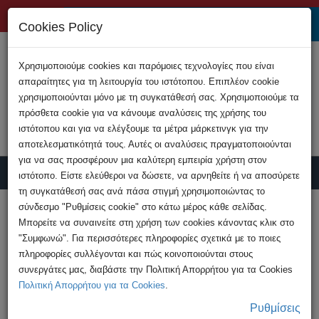
+357 22808200
Cookies Policy
Χρησιμοποιούμε cookies και παρόμοιες τεχνολογίες που είναι
απαραίτητες για τη λειτουργία του ιστότοπου. Επιπλέον cookie
χρησιμοποιούνται μόνο με τη συγκατάθεσή σας. Χρησιμοποιούμε τα
πρόσθετα cookie για να κάνουμε αναλύσεις της χρήσης του
ιστότοπου και για να ελέγξουμε τα μέτρα μάρκετινγκ για την
αποτελεσματικότητά τους. Αυτές οι αναλύσεις πραγματοποιούνται
για να σας προσφέρουν μια καλύτερη εμπειρία χρήστη στον
ιστότοπο. Είστε ελεύθεροι να δώσετε, να αρνηθείτε ή να αποσύρετε
τη συγκατάθεσή σας ανά πάσα στιγμή χρησιμοποιώντας το
Υποβολή Καταγγελίας
σύνδεσμο "Ρυθμίσεις cookie" στο κάτω μέρος κάθε σελίδας.
Μπορείτε να συναινείτε στη χρήση των cookies κάνοντας κλικ στο
"Συμφωνώ". Για περισσότερες πληροφορίες σχετικά με το ποιες
HOME
Συμβουλές
Απάτες μέσω Διαδικτύου
πληροφορίες συλλέγονται και πώς κοινοποιούνται στους
Κακόβουλο λογισμικό τύπου Dharma
συνεργάτες μας, διαβάστε την Πολιτική Απορρήτου για τα Cookies
Πολιτική Απορρήτου για τα Cookies
.
Ρυθμίσεις