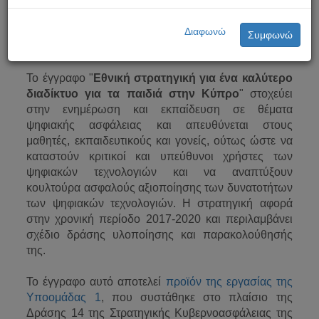
Διαφωνώ
Συμφωνώ
Το έγγραφο "
Εθνική στρατηγική για ένα καλύτερο
διαδίκτυο για τα παιδιά στην Κύπρο
" στοχεύει
στην ενημέρωση και εκπαίδευση σε θέματα
ψηφιακής ασφάλειας και απευθύνεται στους
μαθητές, εκπαιδευτικούς και γονείς, ούτως ώστε να
καταστούν κριτικοί και υπεύθυνοι χρήστες των
ψηφιακών τεχνολογιών και να αναπτύξουν
κουλτούρα ασφαλούς αξιοποίησης των δυνατοτήτων
των ψηφιακών τεχνολογιών. Η στρατηγική αφορά
στην χρονική περίοδο 2017-2020 και περιλαμβάνει
σχέδιο δράσης υλοποίησης και παρακολούθησής
της.
Το έγγραφο αυτό αποτελεί
προϊόν της εργασίας της
Υποομάδας 1
, που συστάθηκε στο πλαίσιο της
Δράσης 14 της Στρατηγικής Κυβερνοασφάλειας της