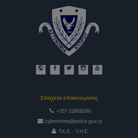
Στοιχεία επικοινωνίας
+357 22808200
cybercrime@police.gov.cy
Τ.Κ.Ε. - Υ.Η.Ε.