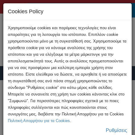
+357 22808200
Cookies Policy
Χρησιμοποιούμε cookies και παρόμοιες τεχνολογίες που είναι
απαραίτητες για τη λειτουργία του ιστότοπου. Επιπλέον cookie
χρησιμοποιούνται μόνο με τη συγκατάθεσή σας. Χρησιμοποιούμε τα
πρόσθετα cookie για να κάνουμε αναλύσεις της χρήσης του
ιστότοπου και για να ελέγξουμε τα μέτρα μάρκετινγκ για την
αποτελεσματικότητά τους. Αυτές οι αναλύσεις πραγματοποιούνται
για να σας προσφέρουν μια καλύτερη εμπειρία χρήστη στον
ιστότοπο. Είστε ελεύθεροι να δώσετε, να αρνηθείτε ή να αποσύρετε
τη συγκατάθεσή σας ανά πάσα στιγμή χρησιμοποιώντας το
Υποβολή Καταγγελίας
σύνδεσμο "Ρυθμίσεις cookie" στο κάτω μέρος κάθε σελίδας.
Μπορείτε να συναινείτε στη χρήση των cookies κάνοντας κλικ στο
"Συμφωνώ". Για περισσότερες πληροφορίες σχετικά με το ποιες
HOME
Έγγραφο Εθνικής Στρατηγικής
πληροφορίες συλλέγονται και πώς κοινοποιούνται στους
συνεργάτες μας, διαβάστε την Πολιτική Απορρήτου για τα Cookies
Πολιτική Απορρήτου για τα Cookies
.
Έγγραφο Εθνικής Στρατηγικής
Ρυθμίσεις