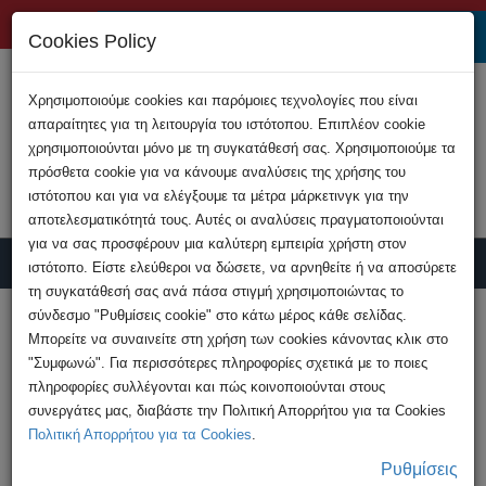
+357 22808200
Cookies Policy
Χρησιμοποιούμε cookies και παρόμοιες τεχνολογίες που είναι
απαραίτητες για τη λειτουργία του ιστότοπου. Επιπλέον cookie
χρησιμοποιούνται μόνο με τη συγκατάθεσή σας. Χρησιμοποιούμε τα
πρόσθετα cookie για να κάνουμε αναλύσεις της χρήσης του
ιστότοπου και για να ελέγξουμε τα μέτρα μάρκετινγκ για την
αποτελεσματικότητά τους. Αυτές οι αναλύσεις πραγματοποιούνται
για να σας προσφέρουν μια καλύτερη εμπειρία χρήστη στον
ιστότοπο. Είστε ελεύθεροι να δώσετε, να αρνηθείτε ή να αποσύρετε
τη συγκατάθεσή σας ανά πάσα στιγμή χρησιμοποιώντας το
Υποβολή Καταγγελίας
σύνδεσμο "Ρυθμίσεις cookie" στο κάτω μέρος κάθε σελίδας.
Μπορείτε να συναινείτε στη χρήση των cookies κάνοντας κλικ στο
"Συμφωνώ". Για περισσότερες πληροφορίες σχετικά με το ποιες
HOME
Ανακοινώσεις
πληροφορίες συλλέγονται και πώς κοινοποιούνται στους
Υπόθεση διαδικτυακής απάτης και
συνεργάτες μας, διαβάστε την Πολιτική Απορρήτου για τα Cookies
απόσπασης χρηματικού ποσού ...
Πολιτική Απορρήτου για τα Cookies
.
Ρυθμίσεις