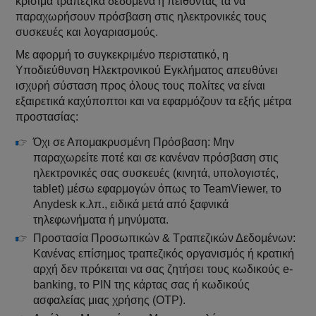
κρίσιμα τραπεζικά δεδομένα ή πείθοντάς τα να
παραχωρήσουν πρόσβαση στις ηλεκτρονικές τους
συσκευές και λογαριασμούς.
Με αφορμή το συγκεκριμένο περιστατικό, η
Υποδιεύθυνση Ηλεκτρονικού Εγκλήματος απευθύνει
ισχυρή σύσταση προς όλους τους πολίτες να είναι
εξαιρετικά καχύποπτοι και να εφαρμόζουν τα εξής μέτρα
προστασίας:
Όχι σε Απομακρυσμένη Πρόσβαση: Μην
παραχωρείτε ποτέ και σε κανέναν πρόσβαση στις
ηλεκτρονικές σας συσκευές (κινητά, υπολογιστές,
tablet) μέσω εφαρμογών όπως το TeamViewer, το
Anydesk κ.λπ., ειδικά μετά από ξαφνικά
τηλεφωνήματα ή μηνύματα.
Προστασία Προσωπικών & Τραπεζικών Δεδομένων:
Κανένας επίσημος τραπεζικός οργανισμός ή κρατική
αρχή δεν πρόκειται να σας ζητήσει τους κωδικούς e-
banking, το PIN της κάρτας σας ή κωδικούς
ασφαλείας μιας χρήσης (OTP).