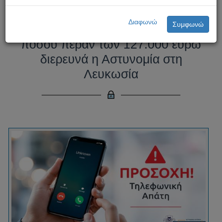
Υπόθεση διαδικτυακής απάτης
Διαφωνώ
Συμφωνώ
και απόσπασης χρηματικού
ποσού πέραν των 127.000 ευρώ
διερευνά η Αστυνομία στη
Λευκωσία