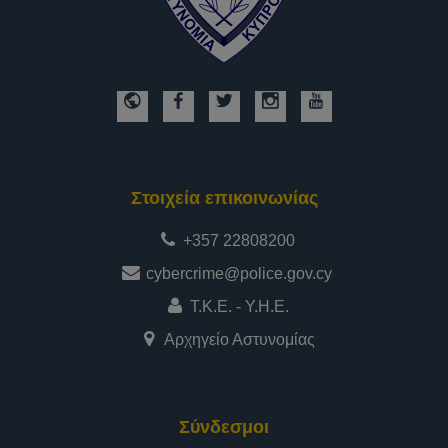
Στοιχεία επικοινωνίας
+357 22808200
cybercrime@police.gov.cy
Τ.Κ.Ε. - Υ.Η.Ε.
Αρχηγείο Αστυνομίας
Σύνδεσμοι