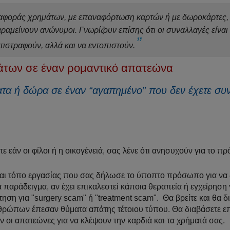
αφοράς χρημάτων, με επαναφόρτωση καρτών ή με δωροκάρτες,
ραμείνουν ανώνυμοι. Γνωρίζουν επίσης ότι οι συναλλαγές είναι
τιστραφούν, αλλά και να εντοπιστούν.
άτων σε έναν ρομαντικό απατεώνα
ατα ή δώρα σε έναν “αγαπημένο” που δεν έχετε συ
ε εάν οι φίλοι ή η οικογένειά, σας λένε ότι ανησυχούν για το 
 και τόπο εργασίας που σας δήλωσε το ύποπτο πρόσωπο για να δ
 παράδειγμα, αν έχει επικαλεστεί κάποια θεραπεία ή εγχείρηση 
ηση για "surgery scam" ή "treatment scam". Θα βρείτε και θα δ
νθρώπων έπεσαν θύματα απάτης τέτοιου τύπου. Θα διαβάσετε ε
 οι απατεώνες για να κλέψουν την καρδιά και τα χρήματά σας.