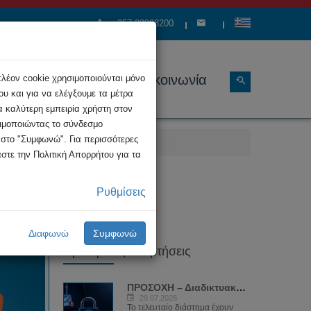
+357 22808200
ώσεις
Διάρθρωση
Επικοινωνία
πλέον cookie χρησιμοποιούνται μόνο
υ και για να ελέγξουμε τα μέτρα
α καλύτερη εμπειρία χρήστη στον
σιμοποιώντας το σύνδεσμο
κ στο "Συμφωνώ". Για περισσότερες
στε την Πολιτική Απορρήτου για τα
(Romance Scams)
Ρυθμίσεις
Διαφωνώ
Συμφωνώ
Πρόσφατες Αναρτήσεις
ΠΡΟΣΟΧΗ – Διαδικτυακή απάτη με...
29.07.2026
Το τελευταίο διάστημα έχουν