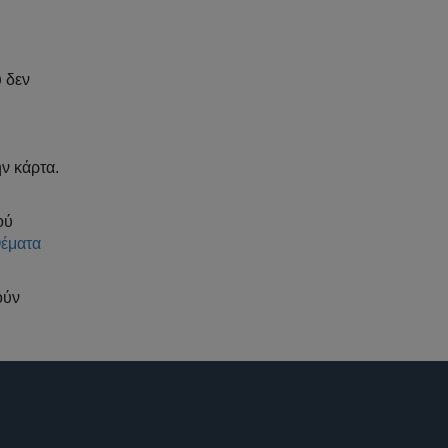
υ δεν
ν κάρτα.
ού
έματα
ούν