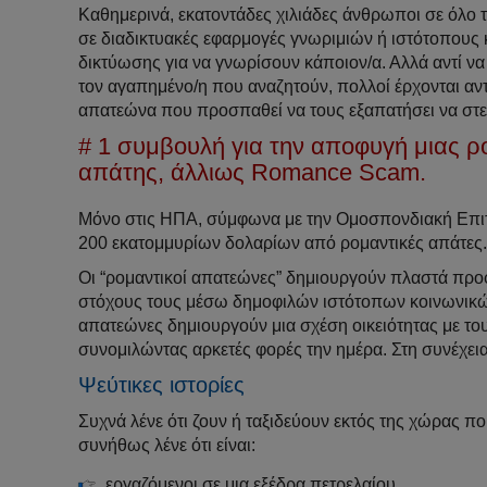
Καθημερινά, εκατοντάδες χιλιάδες άνθρωποι σε όλο 
σε διαδικτυακές εφαρμογές γνωριμιών ή ιστότοπους 
δικτύωσης για να γνωρίσουν κάποιον/α. Αλλά αντί ν
τον αγαπημένο/η που αναζητούν, πολλοί έρχονται αν
απατεώνα που προσπαθεί να τους εξαπατήσει να στε
# 1 συμβουλή για την αποφυγή μιας ρ
απάτης, άλλιως Romance Scam.
Μόνο στις ΗΠΑ, σύμφωνα με την Ομοσπονδιακή Επιτ
200 εκατομμυρίων δολαρίων από ρομαντικές απάτες
Οι “ρομαντικοί απατεώνες” δημιουργούν πλαστά προφ
στόχους τους μέσω δημοφιλών ιστότοπων κοινωνικών
απατεώνες δημιουργούν μια σχέση οικειότητας με του
συνομιλώντας αρκετές φορές την ημέρα. Στη συνέχεια
Ψεύτικες ιστορίες
Συχνά λένε ότι ζουν ή ταξιδεύουν εκτός της χώρας πο
συνήθως λένε ότι είναι:
εργαζόμενοι σε μια εξέδρα πετρελαίου