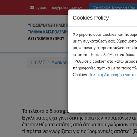
cybercrime@police.gov.cy
Υποβολή Καταγγελίας
Cookies Policy
Χρησιμοποιούμε cookies και παρόμοι
με τη συγκατάθεσή σας. Χρησιμοποι
μάρκετινγκ για την αποτελεσματικό
ιστότοπο. Είστε ελεύθεροι να δώσε
"Ρυθμίσεις cookie" στο κάτω μέρος
HOME
Ανακοινώσεις
Τι πρέπει να ξέρετε για
πληροφορίες σχετικά με το ποιες π
Cookies
Πολιτική Απορρήτου για τα
Τι πρέπει να ξ
Το τελευταίο διάστημα το Γραφείο Καταπολέμησης Η
Εγκλήματος έχει γίνει δέκτης αρκετών παραπόνων α
έπεσαν θύματα απάτης από άτομα που γνώρισαν στο δι
τί πρέπει να γνωρίζεται για τις "ρομαντικές απάτες"