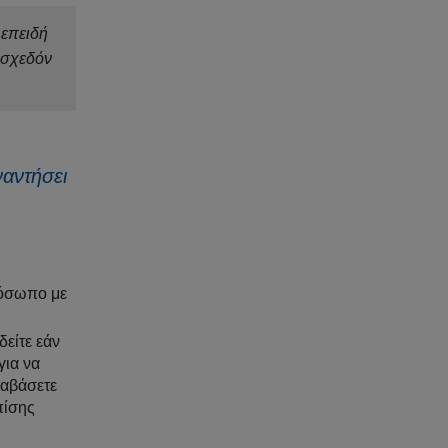
 επειδή
 σχεδόν
ναντήσει
πρόσωπο με
είτε εάν
για να
ιαβάσετε
πίσης