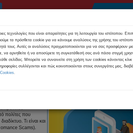
Αρχική
Συμβουλές
Εκδηλώσεις
Ανακοιν
ες τεχνολογίες που είναι απαραίτητες για τη λειτουργία του ιστότοπου. Επι
ούμε τα πρόσθετα cookie για να κάνουμε αναλύσεις της χρήσης του ιστότοπο
τητά τους. Αυτές οι αναλύσεις πραγματοποιούνται για να σας προσφέρουν μι
τε, να αρνηθείτε ή να αποσύρετε τη συγκατάθεσή σας ανά πάσα στιγμή χρη
 κάθε σελίδας. Μπορείτε να συναινείτε στη χρήση των cookies κάνοντας κλι
 τις ρομαντικές απάτες (Romance ...
ληροφορίες συλλέγονται και πώς κοινοποιούνται στους συνεργάτες μας, διαβά
 Cookies
.
έρετε για τις ρομαντικές απάτες 
λεκτρονικού
πό πολίτες που
αδίκτυο. Τι είναι και
 (Romance Scams).