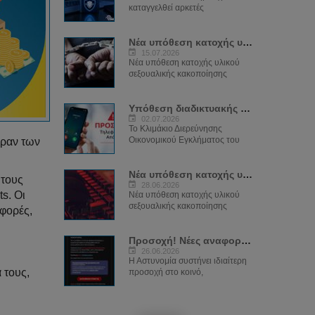
καταγγελθεί αρκετές
Νέα υπόθεση κατοχής υλικού παιδικής...
15.07.2026
Νέα υπόθεση κατοχής υλικού
σεξουαλικής κακοποίησης
Υπόθεση διαδικτυακής απάτης και...
02.07.2026
Το Κλιμάκιο Διερεύνησης
Οικονομικού Εγκλήματος του
έραν των
Νέα υπόθεση κατοχής υλικού παιδικής...
 τους
28.06.2026
s. Οι
Νέα υπόθεση κατοχής υλικού
σεξουαλικής κακοποίησης
 φορές,
Προσοχή! Νέες αναφορές για παραπλανητικά...
26.06.2026
Η Αστυνομία συστήνει ιδιαίτερη
 τους,
προσοχή στο κοινό,