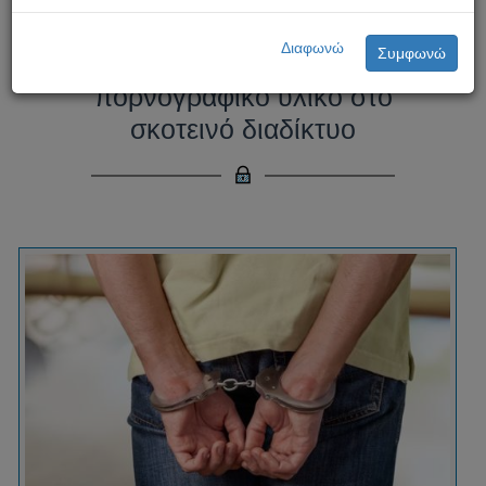
Σύλληψη υπόπτου που είχε
Διαφωνώ
Συμφωνώ
πρόσβαση σε παιδικό
πορνογραφικό υλικο στο
σκοτεινό διαδίκτυο