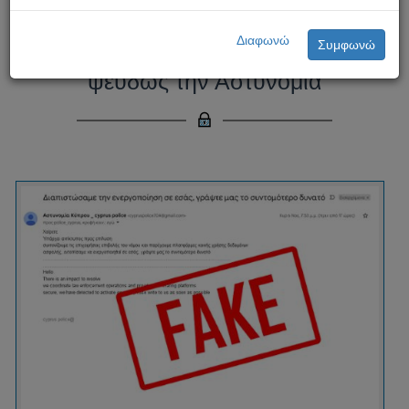
Προσοχή! Συνεχίζεται η απάτη με
Διαφωνώ
Συμφωνώ
μηνύματα που παριστάνουν
ψευδώς την Αστυνομία