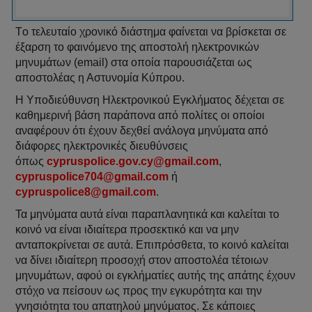
Tο τελευταίο χρονικό διάστημα φαίνεται να βρίσκεται σε
έξαρση το φαινόμενο της αποστολή ηλεκτρονικών
μηνυμάτων (email) στα οποία παρουσιάζεται ως
αποστολέας η Αστυνομία Κύπρου.
Η Υποδιεύθυνση Ηλεκτρονικού Εγκλήματος δέχεται σε
καθημερινή βάση παράπονα από πολίτες οι οποίοι
αναφέρουν ότι έχουν δεχθεί ανάλογα μηνύματα από
διάφορες ηλεκτρονικές διευθύνσεις
όπως
cypruspolice.gov.cy@gmail.com
,
cypruspolice704@gmail.com
ή
cypruspolice8@gmail.com
.
Τα μηνύματα αυτά είναι παραπλανητικά και καλείται το
κοινό να είναι ιδιαίτερα προσεκτικό και να μην
ανταποκρίνεται σε αυτά. Επιπρόσθετα, το κοινό καλείται
να δίνει ιδιαίτερη προσοχή στον αποστολέα τέτοιων
μηνυμάτων, αφού οι εγκλήματίες αυτής της απάτης έχουν
στόχο να πείσουν ως προς την εγκυρότητα και την
γνησιότητα του απατηλού μηνύματος. Σε κάποιες