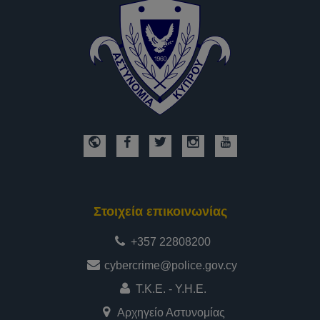
Στοιχεία επικοινωνίας
+357 22808200
cybercrime@police.gov.cy
Τ.Κ.Ε. - Υ.Η.Ε.
Αρχηγείο Αστυνομίας