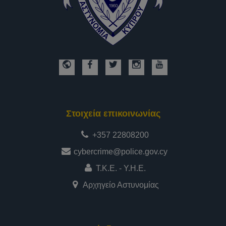
Στοιχεία επικοινωνίας
+357 22808200
cybercrime@police.gov.cy
Τ.Κ.Ε. - Υ.Η.Ε.
Αρχηγείο Αστυνομίας