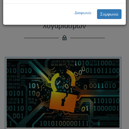
Προσοχή: Νέα διαδικτυακή απάτη
Διαφωνώ
Συμφωνώ
υποκλοπής και κλείδωμα
λογαριασμών