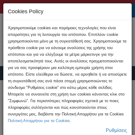
+357 22808200
Cookies Policy
Χρησιμοποιούμε cookies και παρόμοιες τεχνολογίες που είναι
απαραίτητες για τη λειτουργία του ιστότοπου. Επιπλέον cookie
χρησιμοποιούνται μόνο με τη συγκατάθεσή σας. Χρησιμοποιούμε τα
πρόσθετα cookie για να κάνουμε αναλύσεις της χρήσης του
ιστότοπου και για να ελέγξουμε τα μέτρα μάρκετινγκ για την
αποτελεσματικότητά τους. Αυτές οι αναλύσεις πραγματοποιούνται
για να σας προσφέρουν μια καλύτερη εμπειρία χρήστη στον
ιστότοπο. Είστε ελεύθεροι να δώσετε, να αρνηθείτε ή να αποσύρετε
τη συγκατάθεσή σας ανά πάσα στιγμή χρησιμοποιώντας το
Υποβολή Καταγγελίας
σύνδεσμο "Ρυθμίσεις cookie" στο κάτω μέρος κάθε σελίδας.
Μπορείτε να συναινείτε στη χρήση των cookies κάνοντας κλικ στο
"Συμφωνώ". Για περισσότερες πληροφορίες σχετικά με το ποιες
HOME
Ανακοινώσεις
πληροφορίες συλλέγονται και πώς κοινοποιούνται στους
Προσοχή: Νέα διαδικτυακή απάτη υποκλοπής
συνεργάτες μας, διαβάστε την Πολιτική Απορρήτου για τα Cookies
και κλείδωμα ...
Πολιτική Απορρήτου για τα Cookies
.
Ρυθμίσεις