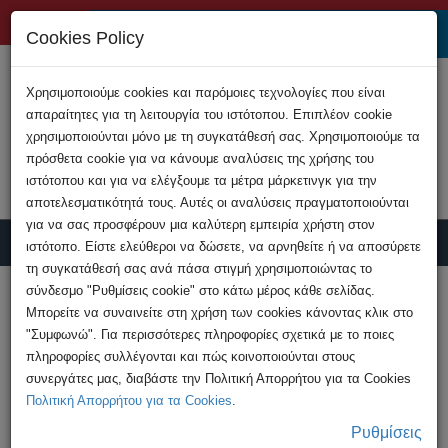
+357 22808200
Cookies Policy
Χρησιμοποιούμε cookies και παρόμοιες τεχνολογίες που είναι
απαραίτητες για τη λειτουργία του ιστότοπου. Επιπλέον cookie
χρησιμοποιούνται μόνο με τη συγκατάθεσή σας. Χρησιμοποιούμε τα
πρόσθετα cookie για να κάνουμε αναλύσεις της χρήσης του
ιστότοπου και για να ελέγξουμε τα μέτρα μάρκετινγκ για την
αποτελεσματικότητά τους. Αυτές οι αναλύσεις πραγματοποιούνται
για να σας προσφέρουν μια καλύτερη εμπειρία χρήστη στον
ιστότοπο. Είστε ελεύθεροι να δώσετε, να αρνηθείτε ή να αποσύρετε
τη συγκατάθεσή σας ανά πάσα στιγμή χρησιμοποιώντας το
Υποβολή Καταγγελίας
σύνδεσμο "Ρυθμίσεις cookie" στο κάτω μέρος κάθε σελίδας.
Μπορείτε να συναινείτε στη χρήση των cookies κάνοντας κλικ στο
"Συμφωνώ". Για περισσότερες πληροφορίες σχετικά με το ποιες
HOME
Ανακοινώσεις
πληροφορίες συλλέγονται και πώς κοινοποιούνται στους
Νέα υπόθεση παιδικής πορνογραφίας
συνεργάτες μας, διαβάστε την Πολιτική Απορρήτου για τα Cookies
διερευνά η Αστυνομία - ...
Πολιτική Απορρήτου για τα Cookies
.
Ρυθμίσεις