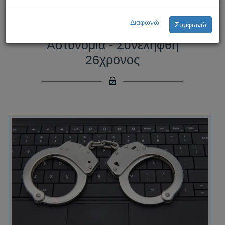
Νέα υπόθεση παιδικής
Διαφωνώ
Συμφωνώ
πορνογραφίας διερευνά η
Αστυνομία - Συνελήφθη
26χρονος