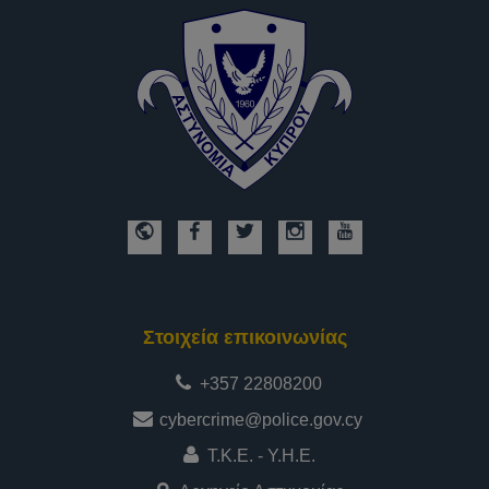
Στοιχεία επικοινωνίας
+357 22808200
cybercrime@police.gov.cy
Τ.Κ.Ε. - Υ.Η.Ε.