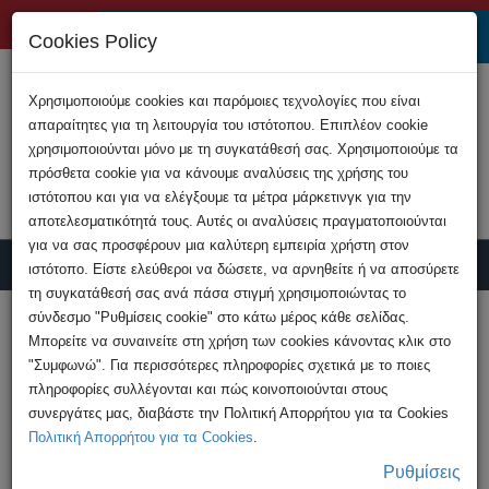
+357 22808200
Cookies Policy
Χρησιμοποιούμε cookies και παρόμοιες τεχνολογίες που είναι
απαραίτητες για τη λειτουργία του ιστότοπου. Επιπλέον cookie
χρησιμοποιούνται μόνο με τη συγκατάθεσή σας. Χρησιμοποιούμε τα
πρόσθετα cookie για να κάνουμε αναλύσεις της χρήσης του
ιστότοπου και για να ελέγξουμε τα μέτρα μάρκετινγκ για την
αποτελεσματικότητά τους. Αυτές οι αναλύσεις πραγματοποιούνται
για να σας προσφέρουν μια καλύτερη εμπειρία χρήστη στον
ιστότοπο. Είστε ελεύθεροι να δώσετε, να αρνηθείτε ή να αποσύρετε
τη συγκατάθεσή σας ανά πάσα στιγμή χρησιμοποιώντας το
Υποβολή Καταγγελίας
σύνδεσμο "Ρυθμίσεις cookie" στο κάτω μέρος κάθε σελίδας.
Μπορείτε να συναινείτε στη χρήση των cookies κάνοντας κλικ στο
"Συμφωνώ". Για περισσότερες πληροφορίες σχετικά με το ποιες
HOME
Ανακοινώσεις
πληροφορίες συλλέγονται και πώς κοινοποιούνται στους
Νέα υπόθεση παιδικής πορνογραφίας
συνεργάτες μας, διαβάστε την Πολιτική Απορρήτου για τα Cookies
διερευνά η Αστυνομία - ...
Πολιτική Απορρήτου για τα Cookies
.
Ρυθμίσεις