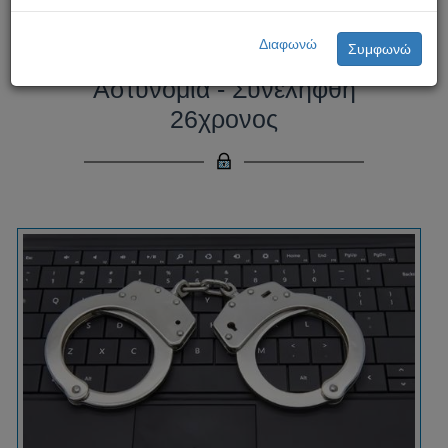
Νέα υπόθεση παιδικής
Διαφωνώ
Συμφωνώ
πορνογραφίας διερευνά η
Αστυνομία - Συνελήφθη
26χρονος