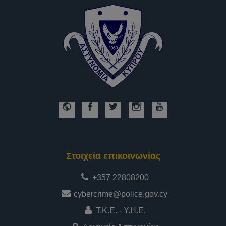
Στοιχεία επικοινωνίας
+357 22808200
cybercrime@police.gov.cy
Τ.Κ.Ε. - Υ.Η.Ε.