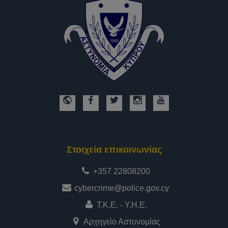
Στοιχεία επικοινωνίας
+357 22808200
cybercrime@police.gov.cy
Τ.Κ.Ε. - Υ.Η.Ε.
Αρχηγείο Αστυνομίας