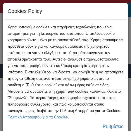
+357 22808200
Cookies Policy
Χρησιμοποιούμε cookies και παρόμοιες τεχνολογίες που είναι
απαραίτητες για τη λειτουργία του ιστότοπου. Επιπλέον cookie
χρησιμοποιούνται μόνο με τη συγκατάθεσή σας. Χρησιμοποιούμε τα
πρόσθετα cookie για να κάνουμε αναλύσεις της χρήσης του
ιστότοπου και για να ελέγξουμε τα μέτρα μάρκετινγκ για την
αποτελεσματικότητά τους. Αυτές οι αναλύσεις πραγματοποιούνται
για να σας προσφέρουν μια καλύτερη εμπειρία χρήστη στον
ιστότοπο. Είστε ελεύθεροι να δώσετε, να αρνηθείτε ή να αποσύρετε
τη συγκατάθεσή σας ανά πάσα στιγμή χρησιμοποιώντας το
Υποβολή Καταγγελίας
σύνδεσμο "Ρυθμίσεις cookie" στο κάτω μέρος κάθε σελίδας.
Μπορείτε να συναινείτε στη χρήση των cookies κάνοντας κλικ στο
"Συμφωνώ". Για περισσότερες πληροφορίες σχετικά με το ποιες
HOME
Ανακοινώσεις
πληροφορίες συλλέγονται και πώς κοινοποιούνται στους
Νέα υπόθεση διαδικτυακής απάτης διερευνά
συνεργάτες μας, διαβάστε την Πολιτική Απορρήτου για τα Cookies
η Αστυνομία
Πολιτική Απορρήτου για τα Cookies
.
Ρυθμίσεις