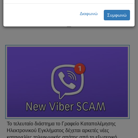
Νέα τηλεφωνική απάτη μέσω
Viber
Διαφωνώ
Συμφωνώ
Το τελευταίο διάστημα το Γραφείο Καταπολέμησης
Ηλεκτρονικού Εγκλήματος δέχεται αρκετές νέες
καταγγελίες τηλεφωνικής απάτης από το εξωτερικό,