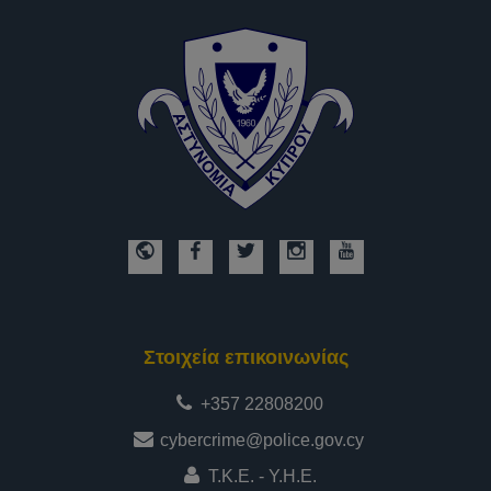
Στοιχεία επικοινωνίας
+357 22808200
cybercrime@police.gov.cy
Τ.Κ.Ε. - Υ.Η.Ε.