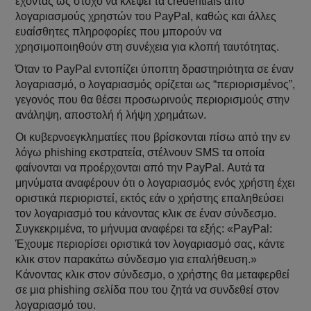
έχοντας ως στόχο να κλέψει τα credentials από
λογαριασμούς χρηστών του PayPal, καθώς και άλλες
ευαίσθητες πληροφορίες που μπορούν να
χρησιμοποιηθούν στη συνέχεια για κλοπή ταυτότητας.
Όταν το PayPal εντοπίζει ύποπτη δραστηριότητα σε έναν
λογαριασμό, ο λογαριασμός ορίζεται ως “περιορισμένος”,
γεγονός που θα θέσει προσωρινούς περιορισμούς στην
ανάληψη, αποστολή ή λήψη χρημάτων.
Οι κυβερνοεγκληματίες που βρίσκονται πίσω από την εν
λόγω phishing εκστρατεία, στέλνουν SMS τα οποία
φαίνονται να προέρχονται από την PayPal. Αυτά τα
μηνύματα αναφέρουν ότι ο λογαριασμός ενός χρήστη έχει
οριστικά περιοριστεί, εκτός εάν ο χρήστης επαληθεύσει
τον λογαριασμό του κάνοντας κλικ σε έναν σύνδεσμο.
Συγκεκριμένα, το μήνυμα αναφέρει τα εξής: «PayPal:
Έχουμε περιορίσει οριστικά τον λογαριασμό σας, κάντε
κλικ στον παρακάτω σύνδεσμο για επαλήθευση.»
Κάνοντας κλικ στον σύνδεσμο, ο χρήστης θα μεταφερθεί
σε μια phishing σελίδα που του ζητά να συνδεθεί στον
λογαριασμό του.