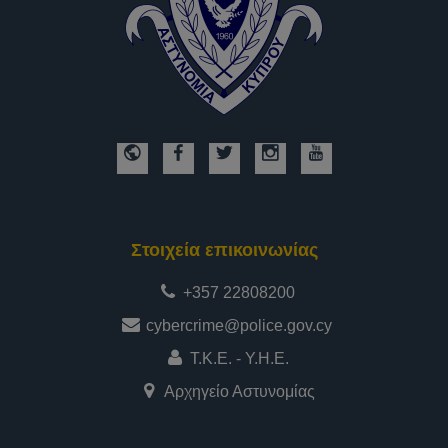
Στοιχεία επικοινωνίας
+357 22808200
cybercrime@police.gov.cy
Τ.Κ.Ε. - Υ.Η.Ε.
Αρχηγείο Αστυνομίας