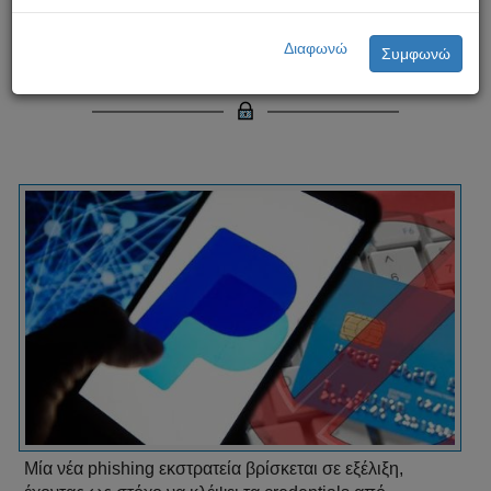
Νέα phishing εκστρατεία στοχεύει
Διαφωνώ
Συμφωνώ
τους χρήστες του PayPal!
Μία νέα phishing εκστρατεία βρίσκεται σε εξέλιξη,