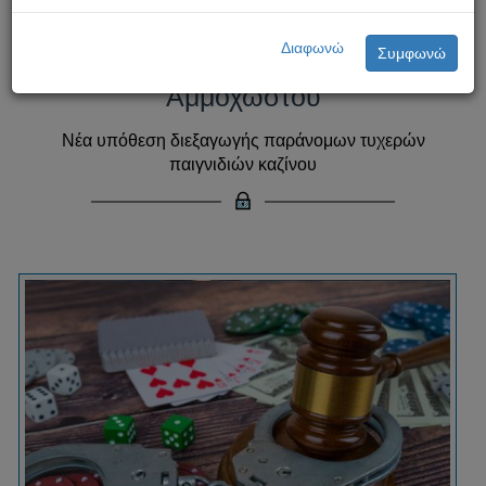
Λειτουργία παράνομου καζίνου
Διαφωνώ
Συμφωνώ
σε υποστατικό στην επαρχία
Αμμοχώστου
Νέα υπόθεση διεξαγωγής παράνομων τυχερών
παιγνιδιών καζίνου