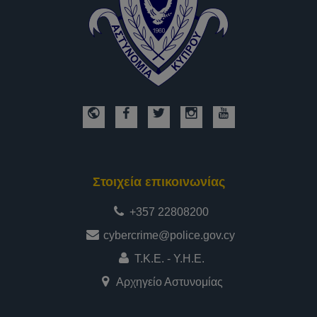
Στοιχεία επικοινωνίας
+357 22808200
cybercrime@police.gov.cy
Τ.Κ.Ε. - Υ.Η.Ε.
Αρχηγείο Αστυνομίας