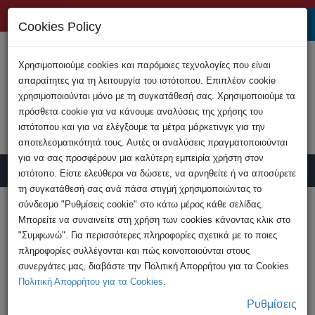
+357 22808200
Cookies Policy
Χρησιμοποιούμε cookies και παρόμοιες τεχνολογίες που είναι
απαραίτητες για τη λειτουργία του ιστότοπου. Επιπλέον cookie
χρησιμοποιούνται μόνο με τη συγκατάθεσή σας. Χρησιμοποιούμε τα
πρόσθετα cookie για να κάνουμε αναλύσεις της χρήσης του
ιστότοπου και για να ελέγξουμε τα μέτρα μάρκετινγκ για την
αποτελεσματικότητά τους. Αυτές οι αναλύσεις πραγματοποιούνται
για να σας προσφέρουν μια καλύτερη εμπειρία χρήστη στον
ιστότοπο. Είστε ελεύθεροι να δώσετε, να αρνηθείτε ή να αποσύρετε
τη συγκατάθεσή σας ανά πάσα στιγμή χρησιμοποιώντας το
Υποβολή Καταγγελίας
σύνδεσμο "Ρυθμίσεις cookie" στο κάτω μέρος κάθε σελίδας.
Μπορείτε να συναινείτε στη χρήση των cookies κάνοντας κλικ στο
"Συμφωνώ". Για περισσότερες πληροφορίες σχετικά με το ποιες
HOME
Ανακοινώσεις
πληροφορίες συλλέγονται και πώς κοινοποιούνται στους
Κατηγορήθηκε γραπτώς άντρας ηλικίας 45
συνεργάτες μας, διαβάστε την Πολιτική Απορρήτου για τα Cookies
ετών για δημοσίευση ...
Πολιτική Απορρήτου για τα Cookies
.
Ρυθμίσεις