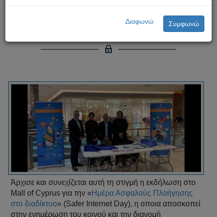
Ημέρα Ασφαλούς Πλοήγησης στο
Διαφωνώ
Συμφωνώ
διαδίκτυο 2023
Άρχισε και συνεχίζεται αυτή τη στιγμή η εκδήλωση στο
Mall of Cyprus για την «
Ημέρα Ασφαλούς Πλοήγησης
στο διαδίκτυο
» (Safer Internet Day), η οποια αποσκοπεί
στην ενημέρωση του κοινού και την διανομή