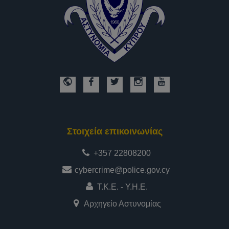
Στοιχεία επικοινωνίας
+357 22808200
cybercrime@police.gov.cy
Τ.Κ.Ε. - Υ.Η.Ε.
Αρχηγείο Αστυνομίας