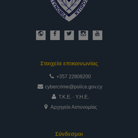
Στοιχεία επικοινωνίας
+357 22808200
cybercrime@police.gov.cy
Τ.Κ.Ε. - Υ.Η.Ε.
Αρχηγείο Αστυνομίας
Σύνδεσμοι