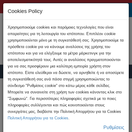
+357 22808200
Cookies Policy
Χρησιμοποιούμε cookies και παρόμοιες τεχνολογίες που είναι
απαραίτητες για τη λειτουργία του ιστότοπου. Επιπλέον cookie
χρησιμοποιούνται μόνο με τη συγκατάθεσή σας. Χρησιμοποιούμε τα
πρόσθετα cookie για να κάνουμε αναλύσεις της χρήσης του
ιστότοπου και για να ελέγξουμε τα μέτρα μάρκετινγκ για την
αποτελεσματικότητά τους. Αυτές οι αναλύσεις πραγματοποιούνται
για να σας προσφέρουν μια καλύτερη εμπειρία χρήστη στον
ιστότοπο. Είστε ελεύθεροι να δώσετε, να αρνηθείτε ή να αποσύρετε
τη συγκατάθεσή σας ανά πάσα στιγμή χρησιμοποιώντας το
Υποβολή Καταγγελίας
σύνδεσμο "Ρυθμίσεις cookie" στο κάτω μέρος κάθε σελίδας.
Μπορείτε να συναινείτε στη χρήση των cookies κάνοντας κλικ στο
"Συμφωνώ". Για περισσότερες πληροφορίες σχετικά με το ποιες
HOME
Ανακοινώσεις
πληροφορίες συλλέγονται και πώς κοινοποιούνται στους
Ημέρα Ασφαλούς Διαδικτύου 2021: Μαζί για
συνεργάτες μας, διαβάστε την Πολιτική Απορρήτου για τα Cookies
ένα καλύτερο ...
Πολιτική Απορρήτου για τα Cookies
.
Ρυθμίσεις