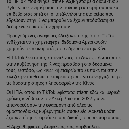
Το TikTok, που ανήκει στην κινεζική εταιρεία διαδικτύου
ByteDance, ενημέρωσε την πολιτική απορρήτου του και
επιβεβαίωσε ρητά ότι οι υπάλληλοι της εταιρείας που
εδρεύουν στην Κίνα μπορούν να έχουν πρόσβαση σε
δεδομένα ευρωπαίων χρηστών.
Προηγούμενες αναφορές έδειξαν επίσης ότι το TikTok
ενδέχεται να είχε μεταφέρει δεδομένα Αμερικανών
χρηστών σε διακομιστές που εδρεύουν στην Κίνα.
Η TikTok λέει στους καταναλωτές ότι δεν έχει δώσει ποτέ
στην κυβέρνηση της Κίνας πρόσβαση στα δεδομένα
τους. Ωστόσο, ως κινεζική εταιρεία που υπόκειται στην
κινεζική νομοθεσία, η εταιρεία πρέπει να συνεργάζεται με
τις δραστηριότητες πληροφοριών της Κίνας.
Οι ΗΠΑ, όπου το TikTok υφίσταται πίεση εδώ και μερικά
χρόνια, κινήθηκαν τον Δεκέμβριο του 2022 για να
απαγορεύσουν την εφαρμογή από όλες τις
ομοσπονδιακές κυβερνητικές συσκευές. Αρκετά κράτη
έχουν επίσης εφαρμόσει τους δικούς τους περιορισμούς.
H Αρχή Ψηφιακής Ασφάλειας σας συμβουλεύει: