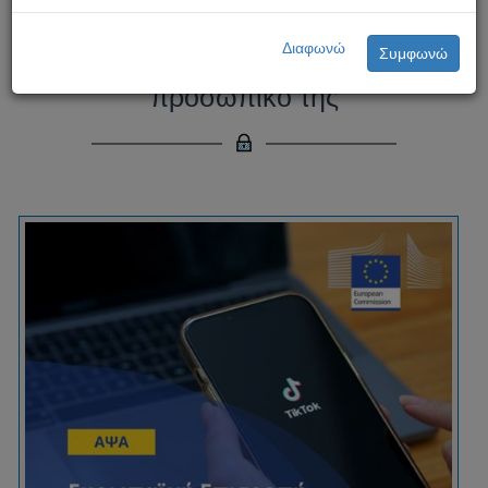
Ευρωπαϊκή Επιτροπή -
Διαφωνώ
Συμφωνώ
απαγόρευση του TikTok στο
προσωπικό της