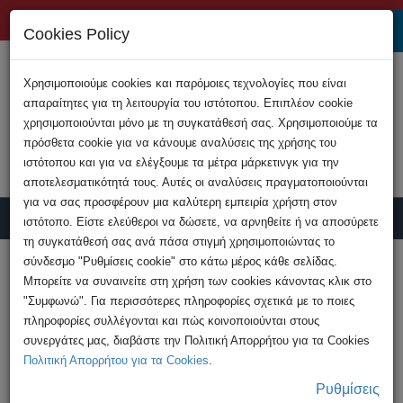
+357 22808200
Cookies Policy
Χρησιμοποιούμε cookies και παρόμοιες τεχνολογίες που είναι
απαραίτητες για τη λειτουργία του ιστότοπου. Επιπλέον cookie
χρησιμοποιούνται μόνο με τη συγκατάθεσή σας. Χρησιμοποιούμε τα
πρόσθετα cookie για να κάνουμε αναλύσεις της χρήσης του
ιστότοπου και για να ελέγξουμε τα μέτρα μάρκετινγκ για την
αποτελεσματικότητά τους. Αυτές οι αναλύσεις πραγματοποιούνται
για να σας προσφέρουν μια καλύτερη εμπειρία χρήστη στον
ιστότοπο. Είστε ελεύθεροι να δώσετε, να αρνηθείτε ή να αποσύρετε
τη συγκατάθεσή σας ανά πάσα στιγμή χρησιμοποιώντας το
Υποβολή Καταγγελίας
σύνδεσμο "Ρυθμίσεις cookie" στο κάτω μέρος κάθε σελίδας.
Μπορείτε να συναινείτε στη χρήση των cookies κάνοντας κλικ στο
"Συμφωνώ". Για περισσότερες πληροφορίες σχετικά με το ποιες
HOME
Ανακοινώσεις
πληροφορίες συλλέγονται και πώς κοινοποιούνται στους
Ευρωπαϊκή Επιτροπή - απαγόρευση του
συνεργάτες μας, διαβάστε την Πολιτική Απορρήτου για τα Cookies
TikTok στο προσωπικό της
Πολιτική Απορρήτου για τα Cookies
.
Ρυθμίσεις