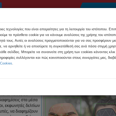
Αρχική
Συμβουλές
Εκδηλώσεις
Ανακοιν
ες τεχνολογίες που είναι απαραίτητες για τη λειτουργία του ιστότοπου. Επι
ούμε τα πρόσθετα cookie για να κάνουμε αναλύσεις της χρήσης του ιστότοπο
τητά τους. Αυτές οι αναλύσεις πραγματοποιούνται για να σας προσφέρουν μι
τε, να αρνηθείτε ή να αποσύρετε τη συγκατάθεσή σας ανά πάσα στιγμή χρη
 κάθε σελίδας. Μπορείτε να συναινείτε στη χρήση των cookies κάνοντας κλι
 Deepfake, σε διαφημίσεις στα μέσα ...
ληροφορίες συλλέγονται και πώς κοινοποιούνται στους συνεργάτες μας, διαβά
 Cookies
.
Deepfake, σε διαφημίσεις στα μέ
ι το κοινό, ότι
ιαφημίσεις στα μέσα
ι, εκφωνητές δελτίων
πές, να διαφημίζουν