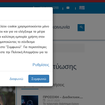
+357 22808200
ώσεις
Διάρθρωση
Επικοινωνία
πλέον cookie χρησιμοποιούνται μόνο
υ και για να ελέγξουμε τα μέτρα
α καλύτερη εμπειρία χρήστη στον
σιμοποιώντας το σύνδεσμο
κ στο "Συμφωνώ". Για περισσότερες
στε την Πολιτική Απορρήτου για τα
σα κοινωνικής δικτύωσης
Ρυθμίσεις
Διαφωνώ
Συμφωνώ
Πρόσφατες Αναρτήσεις
ΠΡΟΣΟΧΗ – Διαδικτυακή απάτη με...
29.07.2026
Το τελευταίο διάστημα έχουν