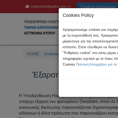
cybercrime@police.gov.cy
Υποβολή Καταγγελίας
Cookies Policy
Χρησιμοποιούμε cookies και παρόμοι
με τη συγκατάθεσή σας. Χρησιμοποι
μάρκετινγκ για την αποτελεσματικό
ιστότοπο. Είστε ελεύθεροι να δώσε
"Ρυθμίσεις cookie" στο κάτω μέρος
HOME
Ανακοινώσεις
Έξαρση του φαινομένου
πληροφορίες σχετικά με το ποιες π
Cookies
Πολιτική Απορρήτου για τα
Έξαρση του φαινομένου 
Η Υποδιεύθυνση Ηλεκτρονικού Εγκλήματος ενημερώνε
υπάρχει έξαρση του φαινομένου Deepfake, όπου σε δ
κοινωνικής δικτύωσης παρουσιάζονται δημοσιογράφο
ειδήσεων ή άλλα πρόσωπα που παρουσιάζουν εκπομ