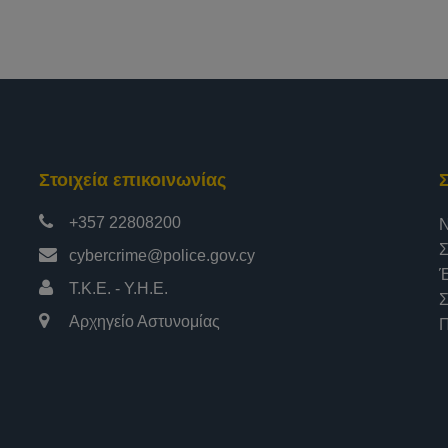
Στοιχεία επικοινωνίας
+357 22808200
Ν
Σ
cybercrime@police.gov.cy
Έ
Τ.Κ.Ε. - Υ.Η.Ε.
Σ
Αρχηγείο Αστυνομίας
Π