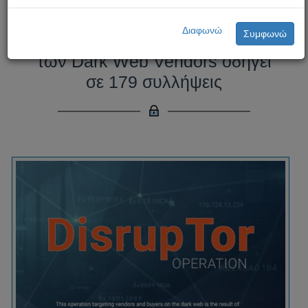
Διεθνής επιχείρηση της
Διαφωνώ
Συμφωνώ
Ευρωπαϊκής Αστυνομίας κατά
των Dark Web Vendors οδηγεί
σε 179 συλλήψεις