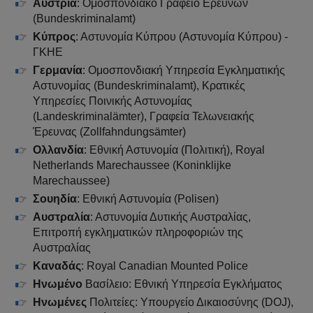
Αυστρία
: Ομοσπονδιακό Γραφείο Ερευνών
(Bundeskriminalamt)
Κύπρος
: Αστυνομία Κύπρου (Αστυνομία Κύπρου) -
ΓΚΗΕ
Γερμανία
: Ομοσπονδιακή Υπηρεσία Εγκληματικής
Αστυνομίας (Bundeskriminalamt), Κρατικές
Υπηρεσίες Ποινικής Αστυνομίας
(Landeskriminalämter), Γραφεία Τελωνειακής
Έρευνας (Zollfahndungsämter)
Ολλανδία
: Εθνική Αστυνομία (Πολιτική), Royal
Netherlands Marechaussee (Koninklijke
Marechaussee)
Σουηδία
: Εθνική Αστυνομία (Polisen)
Αυστραλία
: Αστυνομία Δυτικής Αυστραλίας,
Επιτροπή εγκληματικών πληροφοριών της
Αυστραλίας
Καναδάς
: Royal Canadian Mounted Police
Ηνωμένο
Βασίλειο: Εθνική Υπηρεσία Εγκλήματος
Ηνωμένες
Πολιτείες: Υπουργείο Δικαιοσύνης (DOJ),