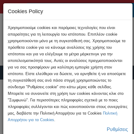
+357 22808200
Cookies Policy
Χρησιμοποιούμε cookies και παρόμοιες τεχνολογίες που είναι
απαραίτητες για τη λειτουργία του ιστότοπου. Επιπλέον cookie
χρησιμοποιούνται μόνο με τη συγκατάθεσή σας. Χρησιμοποιούμε τα
πρόσθετα cookie για να κάνουμε αναλύσεις της χρήσης του
ιστότοπου και για να ελέγξουμε τα μέτρα μάρκετινγκ για την
αποτελεσματικότητά τους. Αυτές οι αναλύσεις πραγματοποιούνται
για να σας προσφέρουν μια καλύτερη εμπειρία χρήστη στον
ιστότοπο. Είστε ελεύθεροι να δώσετε, να αρνηθείτε ή να αποσύρετε
τη συγκατάθεσή σας ανά πάσα στιγμή χρησιμοποιώντας το
Υποβολή Καταγγελίας
σύνδεσμο "Ρυθμίσεις cookie" στο κάτω μέρος κάθε σελίδας.
Μπορείτε να συναινείτε στη χρήση των cookies κάνοντας κλικ στο
"Συμφωνώ". Για περισσότερες πληροφορίες σχετικά με το ποιες
HOME
Ανακοινώσεις
πληροφορίες συλλέγονται και πώς κοινοποιούνται στους συνεργάτες
Διεθνής επιχείρηση της Ευρωπαϊκής
μας, διαβάστε την Πολιτική Απορρήτου για τα Cookies
Πολιτική
Αστυνομίας κατά των Dark ...
Απορρήτου για τα Cookies
.
Ρυθμίσεις