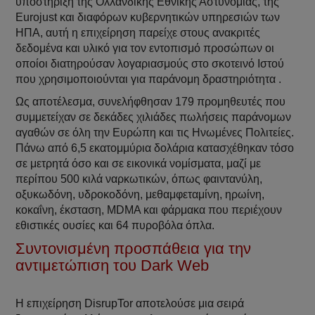
υποστήριξη της Ολλανδικής Εθνικής Αστυνομίας, της
Eurojust και διαφόρων κυβερνητικών υπηρεσιών των
ΗΠΑ, αυτή η επιχείρηση παρείχε στους ανακριτές
δεδομένα και υλικό για τον εντοπισμό προσώπων οι
οποίοι διατηρούσαν λογαριασμούς στο σκοτεινό Ιστού
που χρησιμοποιούνται για παράνομη δραστηριότητα .
Ως αποτέλεσμα, συνελήφθησαν 179 προμηθευτές που
συμμετείχαν σε δεκάδες χιλιάδες πωλήσεις παράνομων
αγαθών σε όλη την Ευρώπη και τις Ηνωμένες Πολιτείες.
Πάνω από 6,5 εκατομμύρια δολάρια κατασχέθηκαν τόσο
σε μετρητά όσο και σε εικονικά νομίσματα, μαζί με
περίπου 500 κιλά ναρκωτικών, όπως φαιντανύλη,
οξυκωδόνη, υδροκοδόνη, μεθαμφεταμίνη, ηρωίνη,
κοκαΐνη, έκσταση, MDMA και φάρμακα που περιέχουν
εθιστικές ουσίες και 64 πυροβόλα όπλα.
Συντονισμένη προσπάθεια για την
αντιμετώπιση του Dark Web
Η επιχείρηση DisrupTor αποτελούσε μια σειρά