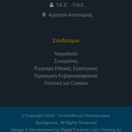
Τ.Κ.Ε. - Υ.Η.Ε.
Αρχηγείο Αστυνομίας
Σύνδεσμοι
Νομοθεσία
Συνεργάτες
Έγγραφο Εθνικής Στρατηγικής
Στρατηγική Κυβερνοασφάλειας
Πολιτική για Cookies
© Copyright 2026, Υποδιεύθυνση Ηλεκτρονικού
Εγκλήματος, All Rights Reserved
Design & Development by Digital Forensic Lab
|
Hosting by