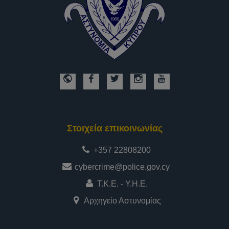
Στοιχεία επικοινωνίας
+357 22808200
cybercrime@police.gov.cy
Τ.Κ.Ε. - Υ.Η.Ε.
Αρχηγείο Αστυνομίας