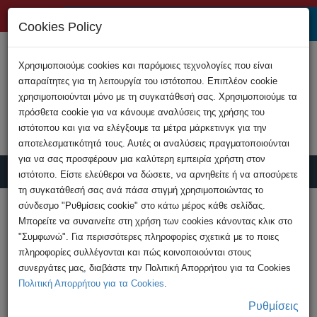
+357 22808200
Cookies Policy
Χρησιμοποιούμε cookies και παρόμοιες τεχνολογίες που είναι
απαραίτητες για τη λειτουργία του ιστότοπου. Επιπλέον cookie
χρησιμοποιούνται μόνο με τη συγκατάθεσή σας. Χρησιμοποιούμε τα
πρόσθετα cookie για να κάνουμε αναλύσεις της χρήσης του
ιστότοπου και για να ελέγξουμε τα μέτρα μάρκετινγκ για την
αποτελεσματικότητά τους. Αυτές οι αναλύσεις πραγματοποιούνται
για να σας προσφέρουν μια καλύτερη εμπειρία χρήστη στον
ιστότοπο. Είστε ελεύθεροι να δώσετε, να αρνηθείτε ή να αποσύρετε
τη συγκατάθεσή σας ανά πάσα στιγμή χρησιμοποιώντας το
Υποβολή Καταγγελίας
σύνδεσμο "Ρυθμίσεις cookie" στο κάτω μέρος κάθε σελίδας.
Μπορείτε να συναινείτε στη χρήση των cookies κάνοντας κλικ στο
"Συμφωνώ". Για περισσότερες πληροφορίες σχετικά με το ποιες
HOME
Ανακοινώσεις
πληροφορίες συλλέγονται και πώς κοινοποιούνται στους
Διεθνή Ημέρα Ασφαλούς Διαδικτύου 2026 -
συνεργάτες μας, διαβάστε την Πολιτική Απορρήτου για τα Cookies
Δράση 2
Πολιτική Απορρήτου για τα Cookies
.
Ρυθμίσεις