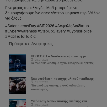
Ήδη αργήσαμε. Ας μην καθυστερήσουμε άλλο.
Γίνε μέρος της αλλαγής. Μαζί μπορούμε να
δημιουργήσουμε ένα ασφαλέστερο ψηφιακό περιβάλλον
για όλους.
#SaferInternetDay #SID2026 #ΑσφαλέςΔιαδίκτυο
#CyberAwareness #StepUpSlavery #CyprusPolice
#ΜαζίΓιαΤαΠαιδιά
Πρόσφατες Αναρτήσεις
ΠΡΟΣΟΧΗ – Διαδικτυακή απάτη με...
29.07.2026
Το τελευταίο διάστημα έχουν καταγγελθεί αρκετές
Νέα υπόθεση κατοχής υλικού παιδικής...
15.07.2026
Νέα υπόθεση κατοχής υλικού σεξουαλικής
κακοποίησης
Υπόθεση διαδικτυακής απάτης και...
02.07.2026