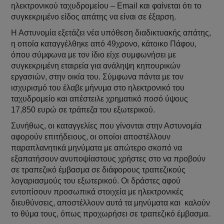
ηλεκτρονικού ταχυδρομείου – Email και φαίνεται ότι το
συγκεκριμένο είδος απάτης να είναι σε έξαρση.
Η Αστυνομία εξετάζει νέα υπόθεση διαδικτυακής απάτης,
η οποία καταγγέλθηκε από 49χρονο, κάτοικο Πάφου,
όπου σύμφωνα με τον ίδιο είχε συμφωνήσει με
συγκεκριμένη εταιρεία για ανάληψη κηπουρικών
εργασιών, στην οικία του. Σύμφωνα πάντα με τον
ισχυρισμό του έλαβε μήνυμα στο ηλεκτρονικό του
ταχυδρομείο και απέστειλε χρηματικό ποσό ύψους
17,850 ευρώ σε τράπεζα του εξωτερικού.
Συνήθως, οι καταγγελίες που γίνονται στην Αστυνομία
αφορούν επιτήδειους, οι οποίοι αποστέλλουν
παραπλανητικά μηνύματα με απώτερο σκοπό να
εξαπατήσουν ανυποψίαστους χρήστες στο να προβούν
σε τραπεζικό έμβασμα σε διάφορους τραπεζικούς
λογαριασμούς του εξωτερικού. Οι δράστες αφού
εντοπίσουν προσωπικά στοιχεία με ηλεκτρονικές
διευθύνσεις, αποστέλλουν αυτά τα μηνύματα και καλούν
το θύμα τους, όπως προχωρήσει σε τραπεζικό έμβασμα.