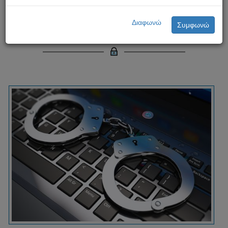
Απόκτηση / κατοχή παιδικής
Διαφωνώ
Συμφωνώ
πορνογραφίας - σύλληψη