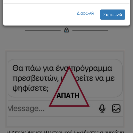
Απάτη για την υποκλοπή
Διαφωνώ
Συμφωνώ
λογαριασμών Instagram
Η Υποδιεύθυνση Ηλεκτρονικού Εγκλήματος ενημερώνει